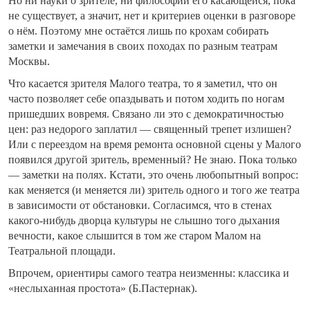
Но ни науки о зрителе, ни философии его касающейся, пока
не существует, а значит, нет и критериев оценки в разговоре
о нём. Поэтому мне остаётся лишь по крохам собирать
заметки и замечания в своих походах по разным театрам
Москвы.
Что касается зрителя Малого театра, то я заметил, что он
часто позволяет себе опаздывать и потом ходить по ногам
пришедших вовремя. Связано ли это с демократичностью
цен: раз недорого заплатил — священный трепет излишен?
Или с переездом на время ремонта основной сцены у Малого
появился другой зритель, временный? Не знаю. Пока только
— заметки на полях. Кстати, это очень любопытный вопрос:
как меняется (и меняется ли) зритель одного и того же театра
в зависимости от обстановки. Согласимся, что в стенах
какого-нибудь дворца культуры не слышно того дыхания
вечности, какое слышится в том же старом Малом на
Театральной площади.
Впрочем, ориентиры самого театра неизменны: классика и
«неслыханная простота» (Б.Пастернак).