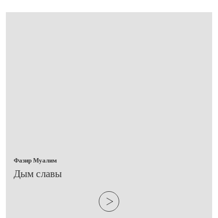
Фазир Муалим
​Дым славы