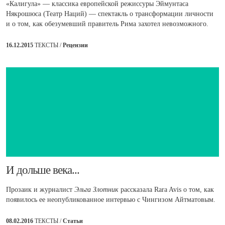
«Калигула» — классика европейской режиссуры Эймунтаса
Някрошюса (Театр Наций) — спектакль о трансформации личности
и о том, как обезумевший правитель Рима захотел невозможного.
16.12.2015
ТЕКСТЫ /
Рецензии
И дольше века...
Прозаик и журналист
Эльга Злотник
рассказала Rara Avis о том, как
появилось ее неопубликованное интервью с Чингизом Айтматовым.
08.02.2016
ТЕКСТЫ /
Статьи