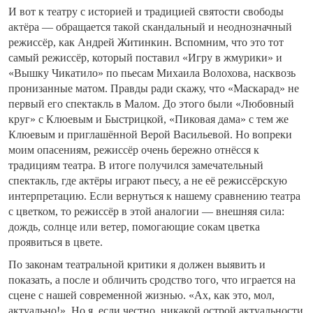
И вот к театру с историей и традицией святости свободы
актёра — обращается такой скандальный и неоднозначный
режиссёр, как Андрей Житинкин. Вспомним, что это тот
самый режиссёр, который поставил «Игру в жмурики» и
«Вышку Чикатило» по пьесам Михаила Волохова, насквозь
пронизанные матом. Правды ради скажу, что «Маскарад» не
первый его спектакль в Малом. До этого были «Любовный
круг» с Клюевым и Быстрицкой, «Пиковая дама» с тем же
Клюевым и приглашённой Верой Васильевой. Но вопреки
моим опасениям, режиссёр очень бережно отнёсся к
традициям театра. В итоге получился замечательный
спектакль, где актёры играют пьесу, а не её режиссёрскую
интерпретацию. Если вернуться к нашему сравнению театра
с цветком, то режиссёр в этой аналогии — внешняя сила:
дождь, солнце или ветер, помогающие сокам цветка
проявиться в цвете.
По законам театральной критики я должен выявить и
показать, а после и обличить сродство того, что играется на
сцене с нашей современной жизнью. «Ах, как это, мол,
актуально!». Но я, если честно, никакой острой актуальности