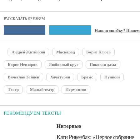
РАССКАЗАТЬ ДРУЗЬЯМ
Нашли ошибку? Пишем
Андрей Житинкин
Маскарад
Борис Клюев
Борис Невзоров
Любовный круг
Пиковая дама
Вячеслав Зайцев
Хачатурян
Брамс
Пушкин
Театр
Малый театр
Лермонтов
РЕКОМЕНДУЕМ ТЕКСТЫ
Интервью
​Кати Рикенбах: «Первое собрание