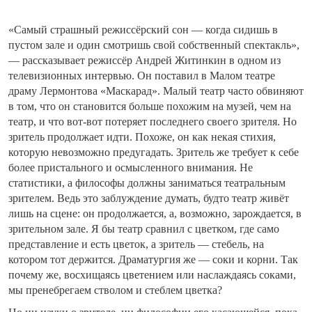
«Самый страшный режиссёрский сон — когда сидишь в
пустом зале и один смотришь свой собственный спектакль»,
— рассказывает режиссёр Андрей Житинкин в одном из
телевизионных интервью. Он поставил в Малом театре
драму Лермонтова «Маскарад». Малый театр часто обвиняют
в том, что он становится больше похожим на музей, чем на
театр, и что вот-вот потеряет последнего своего зрителя. Но
зритель продолжает идти. Похоже, он как некая стихия,
которую невозможно предугадать. Зритель же требует к себе
более пристального и осмысленного внимания. Не
статистики, а философы должны заниматься театральным
зрителем. Ведь это заблуждение думать, будто театр живёт
лишь на сцене: он продолжается, а, возможно, зарождается, в
зрительном зале. Я бы театр сравнил с цветком, где само
представление и есть цветок, а зритель — стебель, на
котором тот держится. Драматургия же — соки и корни. Так
почему же, восхищаясь цветением или наслаждаясь соками,
мы пренебрегаем стволом и стеблем цветка?