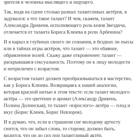
зрителя и человека мыслящего и ищущего.
Так, видя на сцене столько разных талантливых актёров, я
задумался: а что такое талант? И чем, скажем, талант
Александра Дривеня, исполняющего роль князя Звездича,
отличается от таланта Бориса Клюева в роли Арбенина?
И я нарыл в глубинах своего ли сознания, в безднах ли пьесы
или в тайнах игры актёров, что талант — это обаяние,
обрамленное волей. Скажу даже откровеннее: талант —
раскрывшаяся сексуальность. Поэтому он к лицу молодости
и неприличен с возрастом.
С возрастом талант должен преобразовываться в мастерство,
как у Бориса Клюева. Возвращаясь к нашей аналогии,
которая красной нитью в этом тексте: если талант молодого
актёра — это цветение и аромат (Александр Дривень,
Полина Долинская), то талант «взрослого» актёра — плод и
вкус (Борис Клюев, Борис Невзоров).
И я думаю, что, если в страшном сне молодому артисту
снится, что он забыл слова, то старому, должно быть,
видится, что он до сих пор талантливый актёр.