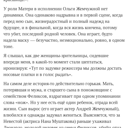
У роли Матери в исполнении Ольги Жемчужной нет
динамики. Она одинаково надрывна и в первой сцене, когда
перед нею сын, жизнерадостный и полный надежд на
будущее, и в финальной, когда вся жизнь кончена, потому
что убит, последний родной человек. Она играет, будто
надела маску — безучастно, неэмоционально, ровно, в одном
тоне.
Я слышал, как две женщины-зрительницы, сидевшие
впереди меня, в какой-то момент стали шептаться,
иронизируя: «Тут по задумке режиссера мы должны достать
носовые платки и в голос рыдать».
На самом деле история-то действительно горькая. Мать,
потерявшая и мужа, и старшего сына в поножовщине с
семейством Феликсов, вздрагивает при одном упоминании
слова «нож». Но у нее есть ещё один ребенок, отрада всей
жизни. Сын вырос (его играет актер Андрей Жемчужный),
влюбился и однажды задумал жениться. Выясняется, что за
Невестой (актриса Нана Муштакова) раньше ухаживал
Леонардо, молодой человек из семьи Феликсов, убийц отца