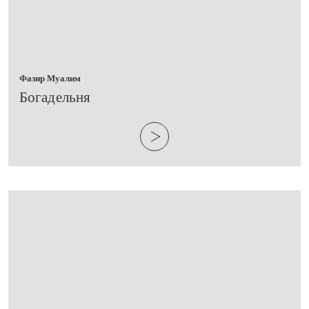
Фазир Муалим
​Богадельня