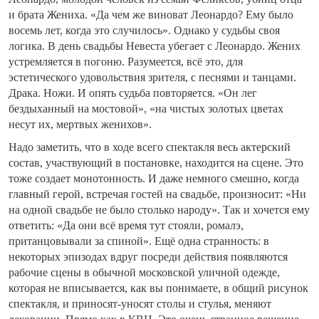
и брата Жениха. «Да чем же виноват Леонардо? Ему было
восемь лет, когда это случилось». Однако у судьбы своя
логика. В день свадьбы Невеста убегает с Леонардо. Жених
устремляется в погоню. Разумеется, всё это, для
эстетического удовольствия зрителя, с песнями и танцами.
Драка. Ножи. И опять судьба повторяется. «Он лег
бездыханный на мостовой», «на чистых золотых цветах
несут их, мертвых женихов».
Надо заметить, что в ходе всего спектакля весь актерский
состав, участвующий в постановке, находится на сцене. Это
тоже создает монотонность. И даже немного смешно, когда
главный герой, встречая гостей на свадьбе, произносит: «Ни
на одной свадьбе не было столько народу». Так и хочется ему
ответить: «Да они всё время тут стояли, ромалэ,
пританцовывали за спиной». Ещё одна странность: в
некоторых эпизодах вдруг посреди действия появляются
рабочие сцены в обычной московской уличной одежде,
которая не вписывается, как вы понимаете, в общий рисунок
спектакля, и приносят-уносят столы и стулья, меняют