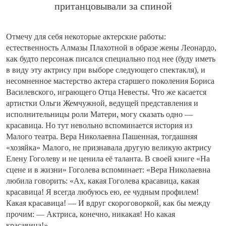
пританцовывали за спиной
Отмечу для себя некоторые актерские работы:
естественность Алмазы Плахотной в образе жены Леонардо,
как будто персонаж писался специально под нее (буду иметь
в виду эту актрису при выборе следующего спектакля), и
несомненное мастерство актера старшего поколения Бориса
Василевского, играющего Отца Невесты. Что же касается
артистки Ольги Жемчужной, ведущей представления и
исполнительницы роли Матери, могу сказать одно —
красавица. Но тут невольно вспоминается история из
Малого театра. Вера Николаевна Пашенная, тогдашняя
«хозяйка» Малого, не признавала другую великую актрису
Елену Гоголеву и не ценила её таланта. В своей книге «На
сцене и в жизни» Гоголева вспоминает: «Вера Николаевна
любила говорить: «Ах, какая Гоголева красавица, какая
красавица! Я всегда любуюсь ею, ее чудным профилем!
Какая красавица! — И вдруг скороговоркой, как бы между
прочим: — Актриса, конечно, никакая! Но какая
красавица!».