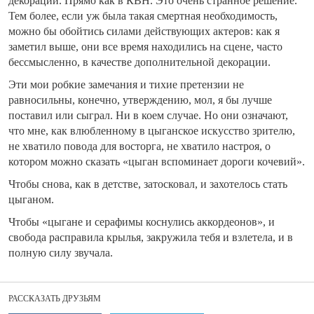
декорации. Прямо как в КВН. Это очень странное решение.
Тем более, если уж была такая смертная необходимость,
можно бы обойтись силами действующих актеров: как я
заметил выше, они все время находились на сцене, часто
бессмысленно, в качестве дополнительной декорации.
Эти мои робкие замечания и тихие претензии не
равносильны, конечно, утверждению, мол, я бы лучше
поставил или сыграл. Ни в коем случае. Но они означают,
что мне, как влюбленному в цыганское искусство зрителю,
не хватило повода для восторга, не хватило настроя, о
котором можно сказать «цыган вспоминает дороги кочевий».
Чтобы снова, как в детстве, затосковал, и захотелось стать
цыганом.
Чтобы «цыгане и серафимы коснулись аккордеонов», и
свобода расправила крылья, закружила тебя и взлетела, и в
полную силу звучала.
РАССКАЗАТЬ ДРУЗЬЯМ