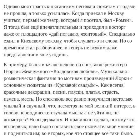
Однако моя страсть к цыганским песням и сюжетам с годами
не прошла, а только усилилась. Когда приехал в Москву
учиться, первый же театр, который я посетил, был «Ромэн».
Я тогда был ещё впечатлительным и приходил в восторг
даже от площадного «дай погадаю, яхонтовый». Специально
ездил к Киевскому вокзалу, чтобы слушать эти слова. Но со
временем стал разборчивее, и теперь не всяким даже
представлением мне угодишь.
К примеру, был я вначале недели на спектакле режиссера
Георгия Жемчужного «Колдовская любовь». Музыкально-
романтическая фантазия по мотивам произведений Лорки с
основным сюжетом из «Кровавой свадьбы». Как всегда,
красочные декорации, песни, пляски, платья, страсть,
измена, месть. Но спектакль все равно получился настолько
унылый и скучный, что, несмотря на мой великий интерес, в
голову периодически стучала мысль: а не уйти ли, не
досмотрев? Но я сдержался. И правильно сделал, потому что,
во-первых, надо было составить свое окончательное мнение
и поделиться им; во-вторых, кое-что стоящее всё-таки было.