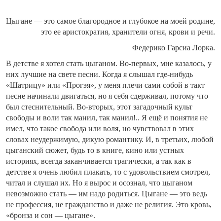
Цыгане — это самое благородное и глубокое на моей родине,
это ее аристократия, хранители огня, крови и речи.
Федерико Гарсиа Лорка.
В детстве я хотел стать цыганом. Во-первых, мне казалось, у
них лучшие на свете песни. Когда я слышал где-нибудь
«Шатрицу» или «Прогэя», у меня плечи сами собой в такт
песне начинали двигаться, но я себя сдерживал, потому что
был стеснительный. Во-вторых, этот загадочный культ
свободы и воли так манил, так манил!.. Я ещё и понятия не
имел, что такое свобода или воля, но чувствовал в этих
словах неудержимую, дикую романтику. И, в третьих, любой
цыганский сюжет, будь то в книге, кино или устных
историях, всегда заканчивается трагически, а так как в
детстве я очень любил плакать, то с удовольствием смотрел,
читал и слушал их. Но я вырос и осознал, что цыганом
невозможно стать — им надо родиться. Цыгане — это ведь
не профессия, не гражданство и даже не религия. Это кровь,
«бронза и сон — цыгане».