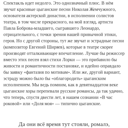
Спектакль идет недолго. Это однозначный плюс. В нём
звучат красивые цыганские песни Николая Жемчужного,
основателя актерской династии, в исполнении солистов
театра, в том числе прекрасного, на мой взгляд, артиста
Павла Боброва-младшего, сыгравшего Леонардо,
отрицательного, с точки зрения нашей привычной этики,
героя. Но с другой стороны, тут же звучат и эстрадные песни
(композитор Евгений Ширяев), которые в театре скорее
производят отталкивающее впечатление. Лучше бы режиссер
вместо этих песен взял стихи Лорки — это прибавило бы
живости и романтичности постановке, и идейно оправдало
бы заявку «фантазия по мотивам». Или же, другой вариант,
эстраду можно было бы «облагородить» цыганским
исполнением. Мы ведь помним, как в девятнадцатом веке
цыганские хоры перепевали русские романсы, да так удачно,
что теперь, спустя двести лет, в нашем сознании «В час
роковой» или «Доля моя» — типично цыганские.
Да они всё время тут стояли, ромалэ,