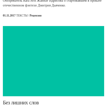
Обозреватель Rara Avis Жаннат Идрисова о стартовавшем в прокате
отечественном фэнтези Дмитрия Дьяченко.
01.11.2017
ТЕКСТЫ /
Рецензии
​Без лишних слов