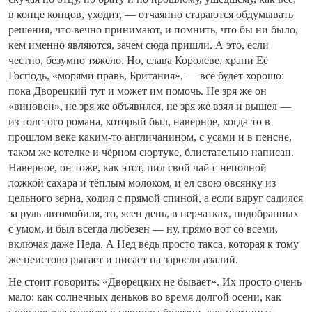
в конце концов, уходит, — отчаянно стараются обдумывать
решения, что вечно принимают, и помнить, что бы ни было,
кем именно являются, зачем сюда пришли. А это, если
честно, безумно тяжело. Но, слава Королеве, храни Её
Господь, «морями правь, Британия», — всё будет хорошо:
пока Дворецкий тут и может им помочь. Не зря же он
«виновен», не зря же объявился, не зря же взял и вышел —
из толстого романа, который был, наверное, когда-то в
прошлом веке каким-то англичанином, с усами и в пенсне,
таком же котелке и чёрном сюртуке, блистательно написан.
Наверное, он тоже, как этот, пил свой чай с неполной
ложкой сахара и тёплым молоком, и ел свою овсянку из
цельного зерна, ходил с прямой спиной, а если вдруг садился
за руль автомобиля, то, ясен день, в перчатках, подобранных
с умом, и был всегда любезен — ну, прямо вот со всеми,
включая даже Неда. А Нед ведь просто такса, которая к тому
же неистово рыгает и писает на заросли азалий.
Не стоит говорить: «Дворецких не бывает». Их просто очень
мало: как солнечных деньков во время долгой осени, как