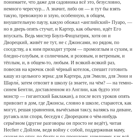
понимаете, что даже для садовника всё это, безусловно,
немного чересчур... А значит, либо он — и тут бы взять
такую, тревожную и злую, особенную, в общем,
внушительную паузу, какую обожал «английский» Пуаро, —
но в дверь опять стучат, и Картер, как обычно, идёт Его
впускать. Ведь мистер Боулз-Фицпатрик, хотя он и
Дворецкий, живёт не тут, не с Джонсами, но рядом, по
соседству, а к ним приходит утром — промозглым и сухим, и
бледно-голубым, и солнечным, и розовым, и ветреным, и
тёплым, и, в общем-то, любым. И всякий-всякий раз,
повесив на крючок свой чёрный котелок, спешит готовить
кашу из цельного зерна: для Картера, для Эмили, для Энни и
Шарли́, затем отвозит в школу (а знаете, на чём? — на темно-
синем Бентли, доставленном из Англии, как будто этот
монстр — гигантский Баклажан), а после всех уроков опять
привозит в дом, где Джонсы, словно в школе, стараются, как
могут, решая уравнения, вычёсывая таксу, валяясь на диване,
ругаясь или споря, беседуя с Дворецким о чём-нибудь
серьёзном (другие разговоры он просто не ведёт), читая
Несбит с Дойлом, ведя войну с собой, поддерживая маму,
скучая по отцу, по брату и по прошлому, ушедшему, как всё,