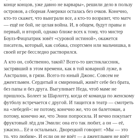
конце концов, уже давно не варвары», решили дело в пользу
островов, а сборная Америки осталась без очков. Конечно,
кто-то скажет, что выиграли все, а кто-то возразит, что матч
— ещё не бой, не целая война. И, в общем, будут правы и
первый, и второй, однако ближе всех к тому, что мистер
Боулз-Фицпатрик зовёт «суровой истиной», окажется
писатель, который, как собака, спортсмен или мальчишка, в
своей игре бесследно растворился.
А кто он, собственно, такой? Всего-то шестиклассник,
застрявший в этом времени, как в той коварной луже, в
Австралии, в грязи. Всего-то юный Джонс. Совсем не
джентльмен. Сердитый и смиренный, живёт себе без брата,
без папы и без друга. Выгуливает Неда, чтоб маме не
пришлось. Болеет за Шарлотту, когда её команда по женскому
футболу встречается с другой. И тащится в театр — смотреть
на «лебедей»: не потому, конечно же, что он балетоман, а
потому, конечно же, что Энни попросила. И вечно покупает
фруктовый лёд для Эмили: она его так любит, а он — её,
ужасно... Её и остальных. Дворецкий говорит: «Мы — это
то, что любим». И если он не врёт — а джентльмен не врёт