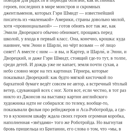
поводов для радости в периоды болезни, как истинных
героев, последних в мире монстров и скромных
джентльменов, которых Гэри Шмидт — известнейший
писатель из «маленькой» Америки, страны довольно милой,
хотя «провинциальной» — готов обнять вот так же, как
Эмили Дворецкого обычно обнимает, прощаясь перед
школой, у входа в первый класс. Она, конечно, крошка: куда
наивнее, чем Энни и Шарли́, но чёрт возьми — её лицо
сияет! А вместе с ним — и вы, и Картер, и Шарли́, и Энни, и
Дворецкий, и даже Гэри Шмидт, стоящий где-то тут, в толпе,
среди детей. И дождь уже не капает, земля почти сухая, а
небо словно море на тех картинах Тёрнера, которые
показывал Дворецкий: как будто мягкой кисточкой по
бархатной бумаге ведёт совсем не автор, а встречный тёплый
ветер, сдувающий всех с ног. Хотя вот, если честно, в тот раз
никто из Джонсов на выставку картин английского
художника идти не собирался: по телеку, вообще-то,
показывали фильм про рейнджеров и Аса-Роботройда, а где-
то в кухонном шкафу ждала своих героев огромная коробка,
наполненная «звёздами» того же Роботройда. Но выгнутая
бровь пришельца из Британии, его слова о том, что «мы, в