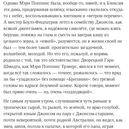
Однако Мэри Поппинс была, вообще-то, няней, и к Бэнксам
эта дама, придерживая шляпку, изысканно свалилась откуда-
то с небес, воспользовавшись зонтиком и «ветром перемен».
А мистер Боулз-Фицпатрик летел к семейству Джонсов, как
всякий джентльмен, в надёжном самолёте, где можно взять
беруши, повязку на глаза и съесть на завтрак кашу из
цельного зерна, и «няней», разумеется, он в жизни своей не
был — тем более такой: пронзительно загадочной,
волшебной, молодой. Но что его, пожалуй, и впрямь
роднило с той, так это обстоятельство: Дворецкий Гэри
Шмидта, как Мэри Поппинс Трэверс, явился в тот момент,
когда всё так сложилось — точнее, развалилось — что вряд
ли бы «уладилось» без помощи «Британии»: без трезвой
головы во вдрызг безумной шляпе. Короче говоря, момент
был прямо очень — ну, очень «подходящий».
Не самым лучшим утром, случившимся чуть раньше в
тропически сырой, то рыжей, то зелёной, то ярко-голубой,
открытой юным Джонсом на пару с Джонсом-старшим,
почти невероятной, почти родной Австралии, он видел, как
змея, шипя, ползла к палатке, в которой его папа, играя