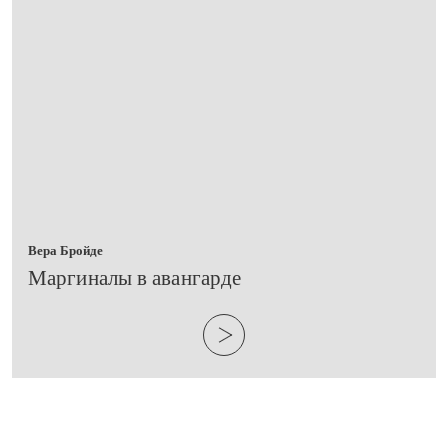
Вера Бройде
​Маргиналы в авангарде