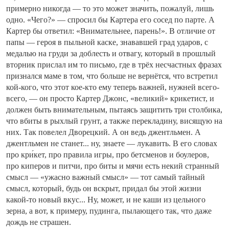
примерно никогда — то это может значить, пожалуй, лишь
одно. «Чего?» — спросил бы Картера его сосед по парте. А
Картер бы ответил: «Внимательнее, парень!». В отличие от
папы — героя в пыльной каске, знававшей град ударов, с
медалью на груди за доблесть и отвагу, который в прошлый
вторник прислал им то письмо, где в трёх несчастных фразах
признался маме в том, что больше не вернётся, что встретил
кой-кого, что этот кое-кто ему теперь важней, нужней всего-
всего, — он просто Картер Джонс, «великий» крикетист, и
должен быть внимательным, пытаясь защитить три столбика,
что вбиты в рыхлый грунт, а также перекладину, висящую на
них. Так повелел Дворецкий. А он ведь джентльмен. А
джентльмен не станет... ну, знаете — лукавить. В его словах
про кри́кет, про правила игры, про бетсменов и боулеров,
про киперов и питчи, про биты и мячи есть некий странный
смысл — «ужасно важный смысл» — тот самый тайный
смысл, который, будь он вскрыт, придал бы этой жизни
какой-то новый вкус... Ну, может, и не каши из цельного
зерна, а вот, к примеру, пудинга, пылающего так, что даже
дождь не страшен.