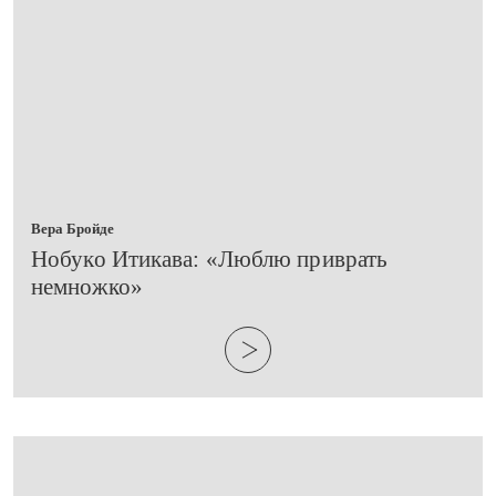
Вера Бройде
​Нобуко Итикава: «Люблю приврать
немножко»