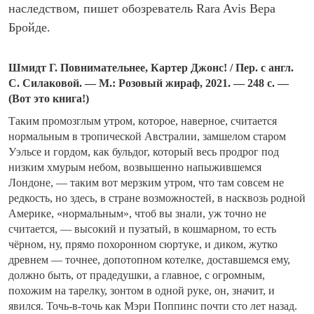
наследством, пишет обозреватель Rara Avis Вера
Бройде.
Шмидт Г. Повнимательнее, Картер Джонс! / Пер. с англ.
С. Силаковой. — М.: Розовый жираф, 2021. — 248 с. —
(Вот это книга!)
Таким промозглым утром, которое, наверное, считается
нормальным в тропической Австралии, замшелом старом
Уэльсе и гордом, как бульдог, который весь продрог под
низким хмурым небом, возвышенно напыжившемся
Лондоне, — таким вот мерзким утром, что там совсем не
редкость, но здесь, в стране возможностей, в насквозь родной
Америке, «нормальным», чтоб вы знали, уж точно не
считается, — высокий и пузатый, в кошмарном, то есть
чёрном, ну, прямо похоронном сюртуке, и диком, жутко
древнем — точнее, допотопном котелке, доставшемся ему,
должно быть, от прадедушки, а главное, с огромным,
похожим на тарелку, зонтом в одной руке, он, значит, и
явился. Точь-в-точь как Мэри Поппинс почти сто лет назад.