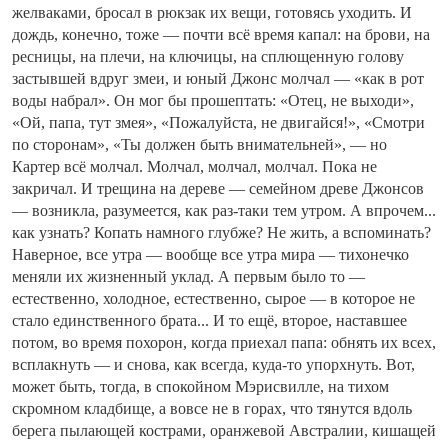
желваками, бросал в рюкзак их вещи, готовясь уходить. И
дождь, конечно, тоже — почти всё время капал: на брови, на
ресницы, на плечи, на ключицы, на сплющенную голову
застывшей вдруг змеи, и юный Джонс молчал — «как в рот
воды набрал». Он мог бы прошептать: «Отец, не выходи»,
«Ой, папа, тут змея», «Пожалуйста, не двигайся!», «Смотри
по сторонам», «Ты должен быть внимательней», — но
Картер всё молчал. Молчал, молчал, молчал. Пока не
закричал. И трещина на дереве — семейном древе Джонсов
— возникла, разумеется, как раз-таки тем утром. А впрочем...
как узнать? Копать намного глубже? Не жить, а вспоминать?
Наверное, все утра — вообще все утра мира — тихонечко
меняли их жизненный уклад. А первым было то —
естественно, холодное, естественно, сырое — в которое не
стало единственного брата... И то ещё, второе, наставшее
потом, во время похорон, когда приехал папа: обнять их всех,
всплакнуть — и снова, как всегда, куда-то упорхнуть. Вот,
может быть, тогда, в спокойном Мэрисвилле, на тихом
скромном кладбище, а вовсе не в горах, что тянутся вдоль
берега пылающей кострами, оранжевой Австралии, кишащей