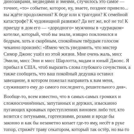
динозаврами, медведями и змеями, случилось это самое —
точнее, «то» событие, которое, ну, знаете, позднее привело...
вы ждёте продолжения? К беде или к трагедии? К семейной
катастрофе? К чудовищной развязке? Да нет же, всё не то! К
приезду в дом его — «дородного» мужчины в «дурацком»
котелке, который, чтоб вы знали, изящно поклонился и
бодрым, хоть и скорбным, спокойным твёрдым голосом
чеканно произнёс: «Имею честь уведомить, что мистер
Симор Джонс ушёл из этой жизни. Мне очень жаль, мисс
Эмили, мисс Энн и мисс Шарлотта, мадам и юный Джонс. Я
прибыл в США, чтоб выразить слова глубокого сочувствия, а
также сообщить, что ваш покойный дедушка оставил
завещание, в котором пожелал направить к вам меня,
служившего ему до самого последнего, решительного дня».
Вообще-то, всем известно, что в самых-самых громких и
сложносочинённых, запутанных и дерзких, изысканно
пугающих кровавых преступлениях виновен либо тот, кто
возится с петуньями, гортензиями, розами и вроде бы
законно и как бы незаметно копает где-то яму, несёт в руке
топор, стрижёт траву секатором, который так остёр, но вы-то