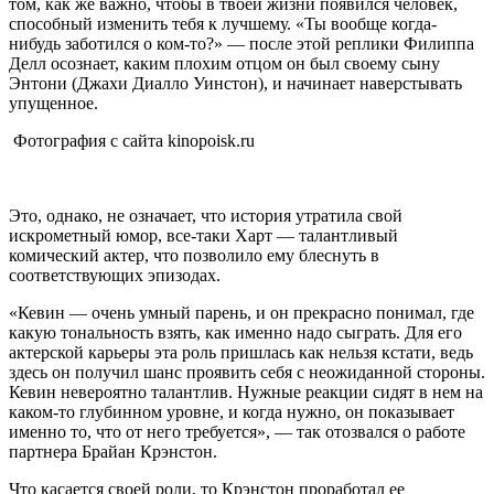
том, как же важно, чтобы в твоей жизни появился человек,
способный изменить тебя к лучшему. «Ты вообще когда-
нибудь заботился о ком-то?» — после этой реплики Филиппа
Делл осознает, каким плохим отцом он был своему сыну
Энтони (Джахи Диалло Уинстон), и начинает наверстывать
упущенное.
Фотография с сайта kinopoisk.ru
Это, однако, не означает, что история утратила свой
искрометный юмор, все-таки Харт — талантливый
комический актер, что позволило ему блеснуть в
соответствующих эпизодах.
«Кевин — очень умный парень, и он прекрасно понимал, где
какую тональность взять, как именно надо сыграть. Для его
актерской карьеры эта роль пришлась как нельзя кстати, ведь
здесь он получил шанс проявить себя с неожиданной стороны.
Кевин невероятно талантлив. Нужные реакции сидят в нем на
каком-то глубинном уровне, и когда нужно, он показывает
именно то, что от него требуется», — так отозвался о работе
партнера Брайан Крэнстон.
Что касается своей роли, то Крэнстон проработал ее