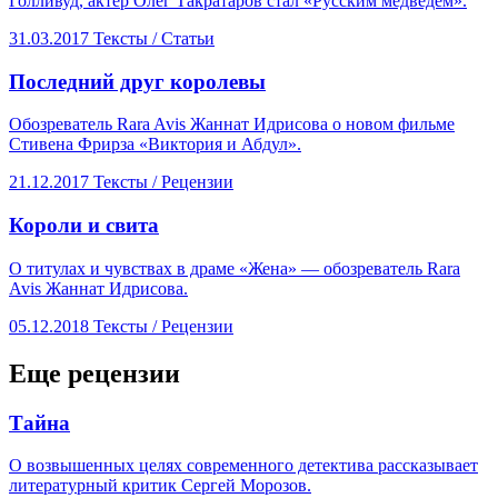
Голливуд, актер Олег Такратаров стал «Русским медведем».
31.03.2017
Тексты /
Статьи
​Последний друг королевы
Обозреватель Rara Avis Жаннат Идрисова о новом фильме
Стивена Фрирза «Виктория и Абдул».
21.12.2017
Тексты /
Рецензии
​Короли и свита
О титулах и чувствах в драме «Жена» — обозреватель Rara
Avis Жаннат Идрисова.
05.12.2018
Тексты /
Рецензии
Еще рецензии
​Тайна
О возвышенных целях современного детектива рассказывает
литературный критик Сергей Морозов.