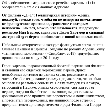
Об особенностях американского ремейка картины «1+1» —
обозреватель Rara Avis Жаннат Идрисова.
От фильма «„1+1“: Голливудская история» ждешь,
пожалуй, только того, чтобы он не испортил впечатление
от французского оригинала, сравнение с которым
неизбежно. Так вот, можно, что называется, выдохнуть:
режиссер Нил Бергер, сценарист Джон Хартмер и сильный
актерский дуэт бережно обошлись с новой киноклассикой.
Небольшой исторический экскурс: французская лента, снятая
Оливье Накашем и Эриком Толедано по роману Абделя Селлу
«Ты изменил мою жизнь» («Синдбад», 2019), триумфально
прошествовал по миру в 2011 году.
Герои картины: парализованный богатый парижанин Филипп
и ставший его сиделкой чернокожий парень Дрисс,
полюбились зрителям из разных стран, россиянам в том
числе. Особое очарование фильму придавало то, что он был
основан на реальных событиях. Селлу, выходец из Алжира,
выросший в Париже, описал свою жизнь: сначала тот ее
период, когда он был беспечным молодым разгильдяем,
добывавшим себе пропитание воровством и мошенничеством,
а потом этап перерождения, начавшийся после встречи с
представителем аристократического рода Филиппом Поццо