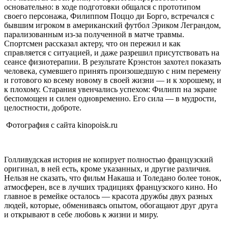
основательно: в ходе подготовки общался с прототипом
своего персонажа, Филиппом Поццо ди Борго, встречался с
бывшим игроком в американский футбол Эриком Леграндом,
парализованным из-за полученной в матче травмы.
Спортсмен рассказал актеру, что он пережил и как
справляется с ситуацией, и даже разрешил присутствовать на
сеансе физиотерапии. В результате Крэнстон захотел показать
человека, сумевшего принять произошедшую с ним перемену
и готового ко всему новому в своей жизни — и к хорошему, и
к плохому. Старания увенчались успехом: Филипп на экране
беспомощен и силен одновременно. Его сила — в мудрости,
целостности, доброте.
Фотография с сайта kinopoisk.ru
Голливудская история не копирует полностью французский
оригинал, в ней есть, кроме указанных, и другие различия.
Нельзя не сказать, что фильм Накаша и Толедано более тонок,
атмосферен, все в лучших традициях французского кино. Но
главное в ремейке осталось — красота дружбы двух разных
людей, которые, обмениваясь опытом, обогащают друг друга
и открывают в себе любовь к жизни и миру.