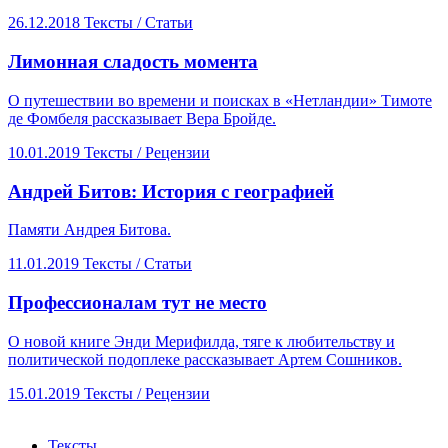
26.12.2018
Тексты /
Статьи
​Лимонная сладость момента
О путешествии во времени и поисках в «Нетландии» Тимоте
де Фомбеля рассказывает Вера Бройде.
10.01.2019
Тексты /
Рецензии
​Андрей Битов: История с географией
Памяти Андрея Битова.
11.01.2019
Тексты /
Статьи
​Профессионалам тут не место
О новой книге Энди Мерифилда, тяге к любительству и
политической подоплеке рассказывает Артем Сошников.
15.01.2019
Тексты /
Рецензии
Тексты