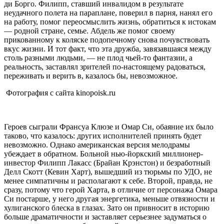
ди Борго. Филипп, ставший инвалидом в результате
неудачного полета на параплане, поверил в парня, нанял его
на работу, помог переосмыслить жизнь, обратиться к истокам
— родной стране, семье. Абдель же помог своему
прикованному к коляске подопечному снова почувствовать
вкус жизни. И тот факт, что эта дружба, завязавшаяся между
столь разными людьми, — не плод чьей-то фантазии, а
реальность, заставлял зрителей по-настоящему радоваться,
переживать и верить в, казалось бы, невозможное.
Фотография с сайта kinopoisk.ru
Героев сыграли Франсуа Клюзе и Омар Си, обаяние их было
таково, что казалось: других исполнителей принять будет
невозможно. Однако американская версия мелодрамы
убеждает в обратном. Больной нью-йоркский миллионер-
инвестор Филипп Лакасс (Брайан Крэнстон) и безработный
Делл Скотт (Кевин Харт), вышедший из тюрьмы по УДО, не
менее симпатичны и располагают к себе. Второй, правда, не
сразу, потому что герой Харта, в отличие от персонажа Омара
Си постарше, у него другая энергетика, меньше отвязности и
хулиганского блеска в глазах. Зато он привносит в историю
больше драматичности и заставляет серьезнее задуматься о