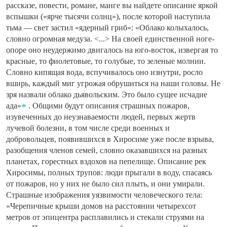
рассказе, повести, романе, манге вы найдете описание яркой
вспышки («ярче тысячи солнц»), после которой наступила
тьма — свет застил «ядерный гриб»: «Облако колыхалось,
словно огромная медуза. <...> На своей единственной ноге-
опоре оно неудержимо двигалось на юго-восток, извергая то
красные, то фиолетовые, то голубые, то зеленые молнии.
Словно кипящая вода, вспучивалось оно изнутри, росло
вширь, каждый миг угрожая обрушиться на наши головы. Не
зря назвали облако дьявольским. Это было сущее исчадие
ада»
. Общими будут описания страшных пожаров,
изувеченных до неузнаваемости людей, первых жертв
лучевой болезни, в том числе среди военных и
добровольцев, появившихся в Хиросиме уже после взрыва,
разобщения членов семей, словно оказавшихся на разных
планетах, горестных вздохов на пепелище. Описание рек
Хиросимы, полных трупов: люди прыгали в воду, спасаясь
от пожаров, но у них не было сил плыть, и они умирали.
Страшные изображения уязвимости человеческого тела:
«Черепичные крыши домов на расстоянии четырехсот
метров от эпицентра расплавились и стекали струями на