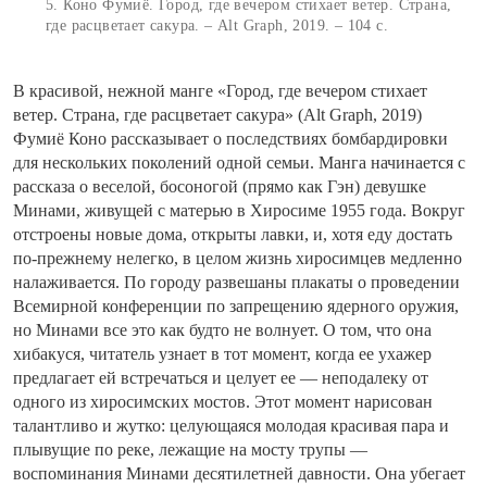
5. Коно Фумиё. Город, где вечером стихает ветер. Страна,
где расцветает сакура. – Alt Graph, 2019. – 104 с.
В красивой, нежной манге «Город, где вечером стихает
ветер. Страна, где расцветает сакура» (Alt Graph, 2019)
Фумиё Коно рассказывает о последствиях бомбардировки
для нескольких поколений одной семьи. Манга начинается с
рассказа о веселой, босоногой (прямо как Гэн) девушке
Минами, живущей с матерью в Хиросиме 1955 года. Вокруг
отстроены новые дома, открыты лавки, и, хотя еду достать
по-прежнему нелегко, в целом жизнь хиросимцев медленно
налаживается. По городу развешаны плакаты о проведении
Всемирной конференции по запрещению ядерного оружия,
но Минами все это как будто не волнует. О том, что она
хибакуся, читатель узнает в тот момент, когда ее ухажер
предлагает ей встречаться и целует ее — неподалеку от
одного из хиросимских мостов. Этот момент нарисован
талантливо и жутко: целующаяся молодая красивая пара и
плывущие по реке, лежащие на мосту трупы —
воспоминания Минами десятилетней давности. Она убегает