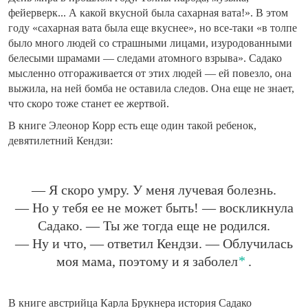
фейерверк... А какой вкусной была сахарная вата!». В этом
году «сахарная вата была еще вкуснее», но все-таки «в толпе
было много людей со страшными лицами, изуродованными
белесыми шрамами — следами атомного взрыва». Садако
мысленно отгораживается от этих людей — ей повезло, она
выжила, на ней бомба не оставила следов. Она еще не знает,
что скоро тоже станет ее жертвой.
В книге Элеонор Корр есть еще один такой ребенок,
девятилетний Кендзи:
— Я скоро умру. У меня лучевая болезнь.
— Но у тебя ее не может быть! — воскликнула
Садако. — Ты же тогда еще не родился.
— Ну и что, — ответил Кендзи. — Облучилась
моя мама, поэтому и я заболел
.
В книге австрийца Карла Брукнера история Садако