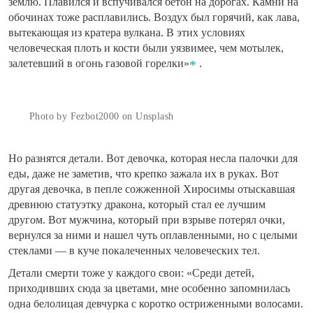
землю. Плавился и вспучивался бетон на дорогах. Камни на
обочинах тоже расплавились. Воздух был горячий, как лава,
вытекающая из кратера вулкана. В этих условиях
человеческая плоть и кости были уязвимее, чем мотылек,
залетевший в огонь газовой горелки»
.
Photo by Fezbot2000 on Unsplash
Но разнятся детали. Вот девочка, которая несла палочки для
еды, даже не заметив, что крепко зажала их в руках. Вот
другая девочка, в пепле сожженной Хиросимы отыскавшая
древнюю статуэтку дракона, который стал ее лучшим
другом. Вот мужчина, который при взрыве потерял очки,
вернулся за ними и нашел чуть оплавленными, но с целыми
стеклами — в куче покалеченных человеческих тел.
Детали смерти тоже у каждого свои: «Среди детей,
приходивших сюда за цветами, мне особенно запомнилась
одна белолицая девчурка с коротко остриженными волосами.