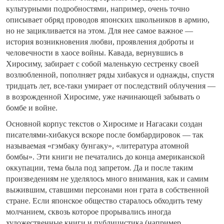
культурными подробностями, например, очень точно
описывает обряд проводов японских школьников в армию,
но не зацикливается на этом. Для нее самое важное —
история возникновения любви, проявления доброты и
человечности в хаосе войны. Кавада, вернувшись в
Хиросиму, забирает с собой маленькую сестренку своей
возлюбленной, пополняет ряды хибакуся и однажды, спустя
тридцать лет, все-таки умирает от последствий облучения —
в возрожденной Хиросиме, уже начинающей забывать о
бомбе и войне.
Основной корпус текстов о Хиросиме и Нагасаки создан
писателями-хибакуся вскоре после бомбардировок — так
называемая «гэмбаку бунгаку», «литература атомной
бомбы». Эти книги не печатались до конца американской
оккупации, тема была под запретом. Да и после таким
произведениям не уделялось много внимания, как и самим
выжившим, ставшими персонами нон грата в собственной
стране. Если японское общество старалось обходить тему
молчанием, сквозь которое прорывались иногда
художественные книги и публицистика (например,