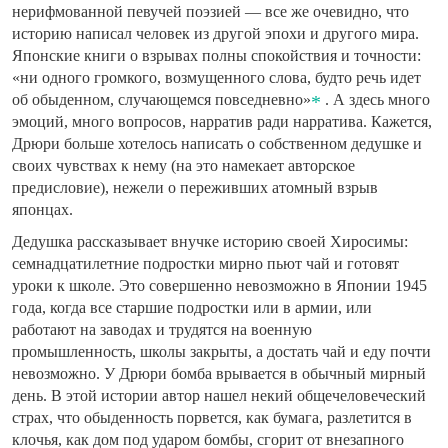
нерифмованной певучей поэзией — все же очевидно, что
историю написал человек из другой эпохи и другого мира.
Японские книги о взрывах полны спокойствия и точности:
«ни одного громкого, возмущенного слова, будто речь идет
об обыденном, случающемся повседневно»
. А здесь много
эмоций, много вопросов, нарратив ради нарратива. Кажется,
Дрюри больше хотелось написать о собственном дедушке и
своих чувствах к нему (на это намекает авторское
предисловие), нежели о переживших атомный взрыв
японцах.
Дедушка рассказывает внучке историю своей Хиросимы:
семнадцатилетние подростки мирно пьют чай и готовят
уроки к школе. Это совершенно невозможно в Японии 1945
года, когда все старшие подростки или в армии, или
работают на заводах и трудятся на военную
промышленность, школы закрыты, а достать чай и еду почти
невозможно. У Дрюри бомба врывается в обычный мирный
день. В этой истории автор нашел некий общечеловеческий
страх, что обыденность порвется, как бумага, разлетится в
клочья, как дом под ударом бомбы, сгорит от внезапного