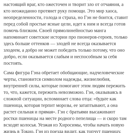
настоящий враг, кто ожесточен и творит зло от отчаяния, а
кто неожиданно протянет руку помощи. Это мир хаоса,
неопределенности, голода и страха, но Гэн не боится, ставит
перед собой простые ясные цели, идет к ним и всегда готов
помочь близким. Своей прямолинейностью манга
напоминает советские истории про пионеров-героев, только
здесь больше оттенков — злодей не всегда оказывается
злодеем, а добро не может победить только потому, что оно
добро, если оказывается слабым и неспособным за себя
постоять.
Сама фигура Гэна обретает обобщающие, надчеловеческие
черты, становится символом надежды, жизнелюбия,
внутренней силы, которые помогают этим людям пережить
то, что, кажется, пережить невозможно. Гэн, оказываясь в
сложной ситуации, вспоминает слова отца: «будьте как
пшеница, которая терпит морозы, ее затаптывают, а она
растет сильная и прямая». Гэн с братьями высаживают
ростки пшеницы на месте родного пепелища — и скоро там
всходят колосья. Уезжая из Хиросимы, чтобы начать новую
жизнь в Токио, Гэн из поезда видит, как топчут пшеницу,