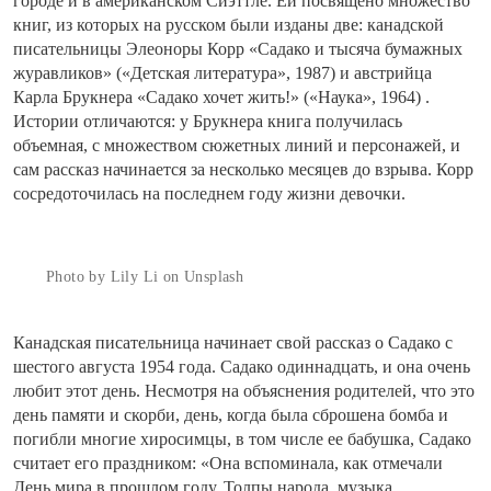
городе и в американском Сиэттле. Ей посвящено множество
книг, из которых на русском были изданы две: канадской
писательницы Элеоноры Корр «Садако и тысяча бумажных
журавликов» («Детская литература», 1987) и австрийца
Карла Брукнера «Садако хочет жить!» («Наука», 1964) .
Истории отличаются: у Брукнера книга получилась
объемная, с множеством сюжетных линий и персонажей, и
сам рассказ начинается за несколько месяцев до взрыва. Корр
сосредоточилась на последнем году жизни девочки.
Photo by Lily Li on Unsplash
Канадская писательница начинает свой рассказ о Садако с
шестого августа 1954 года. Садако одиннадцать, и она очень
любит этот день. Несмотря на объяснения родителей, что это
день памяти и скорби, день, когда была сброшена бомба и
погибли многие хиросимцы, в том числе ее бабушка, Садако
считает его праздником: «Она вспоминала, как отмечали
День мира в прошлом году. Толпы народа, музыка,