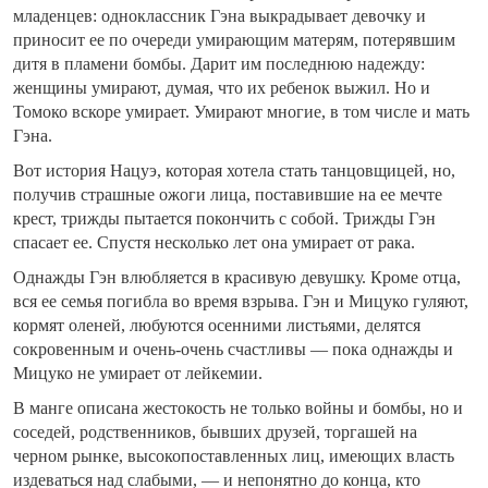
младенцев: одноклассник Гэна выкрадывает девочку и
приносит ее по очереди умирающим матерям, потерявшим
дитя в пламени бомбы. Дарит им последнюю надежду:
женщины умирают, думая, что их ребенок выжил. Но и
Томоко вскоре умирает. Умирают многие, в том числе и мать
Гэна.
Вот история Нацуэ, которая хотела стать танцовщицей, но,
получив страшные ожоги лица, поставившие на ее мечте
крест, трижды пытается покончить с собой. Трижды Гэн
спасает ее. Спустя несколько лет она умирает от рака.
Однажды Гэн влюбляется в красивую девушку. Кроме отца,
вся ее семья погибла во время взрыва. Гэн и Мицуко гуляют,
кормят оленей, любуются осенними листьями, делятся
сокровенным и очень-очень счастливы — пока однажды и
Мицуко не умирает от лейкемии.
В манге описана жестокость не только войны и бомбы, но и
соседей, родственников, бывших друзей, торгашей на
черном рынке, высокопоставленных лиц, имеющих власть
издеваться над слабыми, — и непонятно до конца, кто