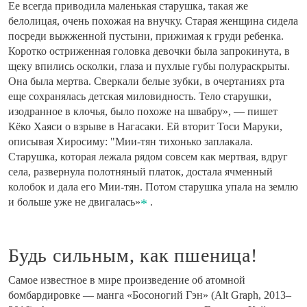
Ее всегда приводила маленькая старушка, такая же
белолицая, очень похожая на внучку. Старая женщина сидела
посреди выжженной пустыни, прижимая к груди ребенка.
Коротко остриженная головка девочки была запрокинута, в
щеку впились осколки, глаза и пухлые губы полураскрыты.
Она была мертва. Сверкали белые зубки, в очертаниях рта
еще сохранялась детская миловидность. Тело старушки,
изодранное в клочья, было похоже на швабру», — пишет
Кёко Хаяси о взрыве в Нагасаки. Ей вторит Тоси Маруки,
описывая Хиросиму: "Мии-тян тихонько заплакала.
Старушка, которая лежала рядом совсем как мертвая, вдруг
села, развернула полотняный платок, достала ячменный
колобок и дала его Мии-тян. Потом старушка упала на землю
и больше уже не двигалась»
.
Будь сильным, как пшеница!
Самое известное в мире произведение об атомной
бомбардировке — манга «Босоногий Гэн» (Alt Graph, 2013–