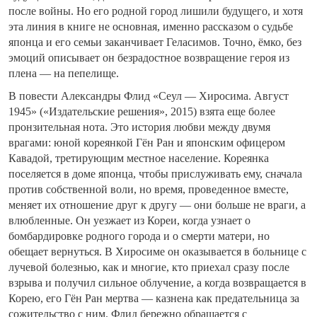
после войны. Но его родной город лишили будущего, и хотя
эта линия в книге не основная, именно рассказом о судьбе
японца и его семьи заканчивает Геласимов. Точно, ёмко, без
эмоций описывает он безрадостное возвращение героя из
плена — на пепелище.
В повести Александры Флид «Сеул — Хиросима. Август
1945» («Издательские решения», 2015) взята еще более
пронзительная нота. Это история любви между двумя
врагами: юной кореянкой Гён Ран и японским офицером
Кавадой, третирующим местное население. Кореянка
поселяется в доме японца, чтобы прислуживать ему, сначала
против собственной воли, но время, проведенное вместе,
меняет их отношение друг к другу — они больше не враги, а
влюбленные. Он уезжает из Кореи, когда узнает о
бомбардировке родного города и о смерти матери, но
обещает вернуться. В Хиросиме он оказывается в больнице с
лучевой болезнью, как и многие, кто приехал сразу после
взрыва и получил сильное облучение, а когда возвращается в
Корею, его Гён Ран мертва — казнена как предательница за
сожительство с ним. Флид бережно обращается с