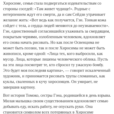
Хиросиме, семья стала подвергаться издевательствам со
стороны соседей: «Там живет чудище!». Родные с
нетерпением ждут его смерти, да и сам Сейдзи утрачивает
желание жить: «Вот ведь как получается, Гэн. Тонкая кожа
сойдет с тела, а сердца людей меняются до неузнаваемости».
Гэн, единственный согласившийся ухаживать за смердящим,
покрытым червями, озлобленным человеком, вдохновляет
его снова начать рисовать. Но как после Освенцима не
может быть поэзии, так и после Хиросимы не может быть
живописи, кроме одной: «Лица тех, кого выбросили, как
мусор. Лица, которые лишены человеческого облика. Пусть
на эти лица посмотрят те, кто сбросил ту ужасную бомбу.
Это будет моя последняя картина», — говорит искалеченный
художник, и принимается рисовать трупы сломанных, как
куклы, сваленных в кучу хиросимцев. Он умирает, не
завершив картину.
Вот история Томоко, сестры Гэна, родившейся в день взрыва.
Милая малышка своим существованием вдохновляет семью
добывать еду, искать работу, не опускать руки. Она
становится символом всех потерянных в Хиросиме