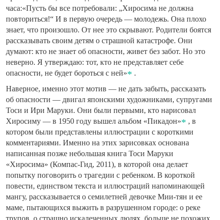
часа:«Пусть бы все потребовали: „Хиросима не должна
повториться!“ И в первую очередь — молодежь. Она плохо
знает, что произошло. От нее это скрывают. Родители боятся
рассказывать своим детям о страшной катастрофе. Они
думают: кто не знает об опасности, живет без забот. Но это
неверно. Я утверждаю: тот, кто не представляет себе
опасности, не будет бороться с ней»
.
Наверное, именно этот мотив — не дать забыть, рассказать
об опасности — двигал японскими художниками, супругами
Тоси и Ири Маруки. Они были первыми, кто нарисовал
Хиросиму — в 1950 году вышел альбом «Пикадон»
, в
котором были представлены иллюстрации с короткими
комментариями. Именно на этих зарисовках основана
написанная позже небольшая книга Тоси Маруки
«Хиросима» (Компас-Гид, 2011), в которой она делает
попытку поговорить о трагедии с ребенком. В короткой
повести, единством текста и иллюстраций напоминающей
мангу, рассказывается о семилетней девочке Мии-тян и ее
маме, пытающихся выжить в разрушенном городе: о реке
трупов, о страшно искалеченных людях, больше не похожих