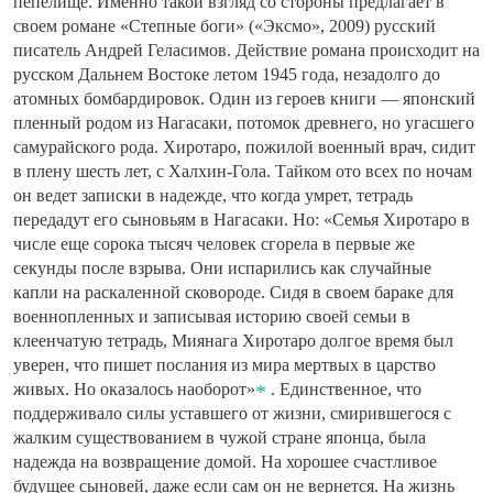
пепелище. Именно такой взгляд со стороны предлагает в
своем романе «Степные боги» («Эксмо», 2009) русский
писатель Андрей Геласимов. Действие романа происходит на
русском Дальнем Востоке летом 1945 года, незадолго до
атомных бомбардировок. Один из героев книги — японский
пленный родом из Нагасаки, потомок древнего, но угасшего
самурайского рода. Хиротаро, пожилой военный врач, сидит
в плену шесть лет, с Халхин-Гола. Тайком ото всех по ночам
он ведет записки в надежде, что когда умрет, тетрадь
передадут его сыновьям в Нагасаки. Но: «Семья Хиротаро в
числе еще сорока тысяч человек сгорела в первые же
секунды после взрыва. Они испарились как случайные
капли на раскаленной сковороде. Сидя в своем бараке для
военнопленных и записывая историю своей семьи в
клеенчатую тетрадь, Миянага Хиротаро долгое время был
уверен, что пишет послания из мира мертвых в царство
живых. Но оказалось наоборот»
. Единственное, что
поддерживало силы уставшего от жизни, смирившегося с
жалким существованием в чужой стране японца, была
надежда на возвращение домой. На хорошее счастливое
будущее сыновей, даже если сам он не вернется. На жизнь