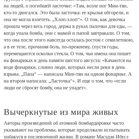
на людей, о погибшей ласточке: «Там, возле ног Мии-тян,
кто-то двигался. Это была ласточка: ее крылья обгорели, и
она не могла взлететь. „Хлоп-хлоп“». О том, как девочка
прошла через весь город, держа в руках палочки для еды, —
когда упала бомба, они с мамой и папой завтракали. О том,
что она после этого навсегда осталась ростом с семилетнюю,
а в ее теле, причиняя боль, по-прежнему, спустя годы,
перемещаются осколки стекла. О том, чьи имена она пишет
на фонариках в день памяти шестого августа: «Качаются на
воде фонарики, словно люди, которых несли реки в день
взрыва. „Папа“ — написала Мии-тян на одном фонарике. А
на втором написала: „Ласточка“». И еще о том, что «если
люди не сбросят бомбу, она не упадет».
Вычеркнутые из мира живых
Авторы произведений об атомной бомбардировке часто
указывают на проблемы, которые продолжали испытывать
хибакуся в послевоенной жизни. В романе Масудзи Ибусэ