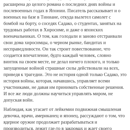
расширена до целого романа о последних днях войны и
послевоенных годах в Японии. Писатель рассказывает и о
военных на базе в Тиниане, откуда вылетел самолет с
бомбой на борту, о соседях Садако, о студентах, занятых на
трудовых работах в Хиросиме, и даже о японских
военачальниках. О том, как голодали и заново отстраивали
свои дома хиросимцы, о черном рынке, бандитах и
несправедливости. Он так строит повествование, что
создается впечатление, будто каждый человек, словно
винтик на своем месте, не делал ничего плохого, и только
запущенные войной страшные силы действовали на всех,
приведя к трагедии. Это не история одной только Садако, это
история войны, которая, начавшись, управляет всеми
участниками, не давая им принимать собственные решения.
И все же люди должны научиться управлять миром, не
допуская войн.
Наблюдая, как угасает от лейкемии подвижная смышленая
девочка, врачи, американец и японец, рассуждают о том, что
ядерное оружие продолжает разрабатываться и
производиться, лежит где-то в закромах и ждет своего