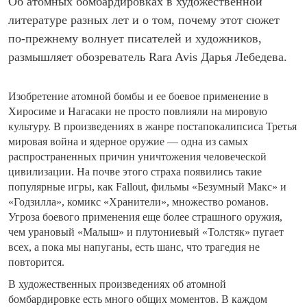
Об атомных бомбардировках в художественной
литературе разных лет и о том, почему этот сюжет
по-прежнему волнует писателей и художников,
размышляет обозреватель Rara Avis Дарья Лебедева.
Изобретение атомной бомбы и ее боевое применение в
Хиросиме и Нагасаки не просто повлияли на мировую
культуру. В произведениях в жанре постапокалипсиса Третья
мировая война и ядерное оружие — одна из самых
распространенных причин уничтожения человеческой
цивилизации. На почве этого страха появились такие
популярные игры, как Fallout, фильмы «Безумный Макс» и
«Годзилла», комикс «Хранители», множество романов.
Угроза боевого применения еще более страшного оружия,
чем урановый «Малыш» и плутониевый «Толстяк» пугает
всех, а пока мы напуганы, есть шанс, что трагедия не
повторится.
В художественных произведениях об атомной
бомбардировке есть много общих моментов. В каждом