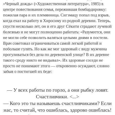
«Черный дождь» («Художественная литература», 1985) в
центре повествования семья, пережившая бомбардировку:
пожилая пара и их племянница. Сигэмацу попал под взрыв,
когда ехал на работу в Хиросиму из родной деревни. Теперь,
спустя несколько лет, он и его друг Сёкити страдают лучевой
болезнью и не могут полноценно работать: «Разумеется, они
не могли себе позволить валяться целыми днями в постели.
Врач советовал ограничиваться самой легкой работой и
побольше гулять. Но как же мог здоровый с виду мужчина
прогуливаться без дела по деревенской улице? В их деревне
такого сроду никто не видывал». Их здоровые соседи не
просто не понимают этого — откровенно осуждают, словно
забыв о постигшей их беде:
— У всех работы по горло, а они рыбку ловят.
Счастливчики. <...>
— Кого это ты называешь счастливчиками? Если
нас, то считай, что ошиблась, здорово ошиблась!