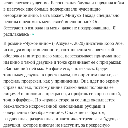
человеческое существо. Белоснежная блузка и нарядная юбка
в цветочек еще больше подчеркивали чудовищно
безобразное лицо. Быть может, Мицуко Такада специально
решила ошеломить меня своей внешностью? Она
бесстрастно взирала на меня, даже не поздоровавшись. Я
расплакалась»
.
В романе «Чужое лицо» («Азбука», 2020) писатель Кобо Абэ,
исследуя вопрос внешности, соотношения человеческой
оболочки и внутреннего мира, пересказывает придуманное
им кино о такой девушке и тоже сравнивает ее с призраком:
«Застывший пейзаж. На фоне его, спотыкаясь, бредет
тоненькая девушка в простеньком, но опрятном платье, ее
профиль прозрачен, как у привидения. Она идет по экрану
справа налево, поэтому видна только левая половина ее
лица». Эта половина прекрасна, а профиль ее «прозрачный,
точно фарфор». Но «правая сторона ее лица оказывается
безжалостно искромсанной келоидными рубцами и
совершенно обезображенной». Она живет с братом,
раздвоенная, разделенная, и «возникает тревога за будущее
девушки, которое никогда не наступит, за прекрасную