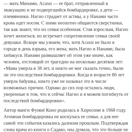
— мать Минами, Асахи — ее брат, отправленный в
эвакуацию и не подвергшийся бомбардировке, а дети —
племянники. Нагио страдает от астмы, а у Нанами часто
кровь идет носом. С ними неохотно общаются сверстники,
так как знают, что их семья особенная. Став взрослым, Нагио
хочет жениться, но встречает сопротивление семьи своей
девушки. Вскоре мы узнаем, что, хотя Асахи не было в
городе в день взрыва, его жена, мать Нагио и Нанами, была
хибакуся. Нанами размышляет об этом уже иначе, как
человек, отстоящий от трагедии на несколько десятков лет:
«Мама умерла в 38 лет, и никто не мог сказать точно, были
ли это последствия бомбардировки. Когда в возрасте 80 лет
умерла бабушка, никто уже не называл это в числе
возможных причин. Однако до сих пор остались люди,
уверенные в том, что и сейчас Нагио и я можем погибнуть от
последствий бомбардировки».
Автор манги Фумиё Коно родилась в Хиросиме в 1968 году.
Атомная бомбардировка не коснулась ее семьи, а для нее
самой эти события казались далеким прошлым. Подтверждая
слова врача из книги о Садако, она думала, что это больше не