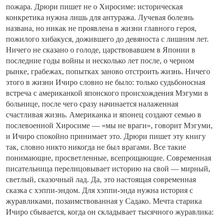
пожара. Дрюри пишет не о Хиросиме: историческая
конкретика нужна лишь для антуража. Лучевая болезнь
названа, но никак не проявлена в жизни главного героя,
пожилого хибакуся, дожившего до девяноста с лишним лет.
Ничего не сказано о голоде, царствовавшем в Японии в
последние годы войны и несколько лет после, о черном
рынке, грабежах, попытках заново отстроить жизнь. Ничего
этого в жизни Ичиро словно не было: только судьбоносная
встреча с американкой японского происхождения Мэгуми в
больнице, после чего сразу начинается налаженная
счастливая жизнь. Американка и японец создают семью в
послевоенной Хиросиме — «мы не враги», говорит Мэгуми,
и Ичиро спокойно принимает это. Дрюри пишет эту книгу
так, словно никто никогда не был врагами. Все такие
понимающие, просветленные, всепрощающие. Современная
писательница перелицовывает историю на свой — мирный,
светлый, сказочный лад. Да, это настоящая современная
сказка с хэппи-эндом. Для хэппи-энда нужна история с
журавликами, позаимствованная у Садако. Мечта старика
Ичиро сбывается, когда он складывает тысячного журавлика: