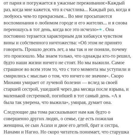
от парня и погружается в ужасные переживания:«Каждый
раз, когда мне кажется, что я счастлива... Каждый раз, когда я
любуюсь чем-то прекрасным... Во мне просыпаются
воспоминания о любимом городе и его жителях... и я снова
переношусь в тот день, когда все это исчезло»
. Она
постоянно терзается характерным для хибакуся чувством
вины и собственного ничтожества: «Об этом не принято
говорить. Прошло десять лет, а мы так и не поняли, почему
это произошло. Мы знаем только, что однажды кто-то решил,
будто наши жизни ничего не стоят. Но мы выжили. Самое
страшное во всем этом то, что с того момента мы уступили и
смирились с мыслью о том, что ничего не значим». Скоро
Минами умирает от лучевой болезни — вслед за своей
старшей сестрой, ушедшей через два месяца после взрыва, и
маленькой сестренкой, погибшей в тот самый день. «А я
была так уверена, что выжила», умирая, думает она.
Следующие два тома рассказывают нам как будто о
совершенно других людях, о семье, где есть пожилая
женщина, ее сын Асахи и двое его детей, брат и сестра,
Нанами и Нагио. Но скоро читатель понимает, что старушка