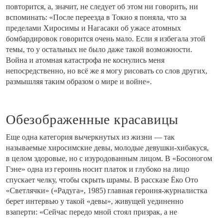
повторится, а, значит, не следует об этом ни говорить, ни
вспоминать: «После переезда в Токио я поняла, что за
пределами Хиросимы и Нагасаки об ужасе атомных
бомбардировок говорится очень мало. Если я избегала этой
темы, то у остальных не было даже такой возможности.
Война и атомная катастрофа не коснулись меня
непосредственно, но всё же я могу рисовать со слов других,
размышляя таким образом о мире и войне».
Обезображенные красавицы
Еще одна категория вычеркнутых из жизни — так
называемые хиросимские девы, молодые девушки-хибакуся,
в целом здоровые, но с изуродованным лицом. В «Босоногом
Гэне» одна из героинь носит платок и глубоко на лицо
спускает челку, чтобы скрыть шрамы. В рассказе Ёко Ото
«Светлячки» («Радуга», 1985) главная героиня-журналистка
берет интервью у такой «девы», живущей уединенно
взаперти: «Сейчас передо мной стоял призрак, а не