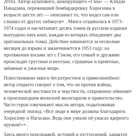
2016). Автор культового, шокирующего «Гэна» — Кэйдзи
Накадзава, переживший бомбардировку Хиросимы в
возрасте шести лет — описывает то, что видел сам или
слышал от других хибакуся
. Манга создавалась в 1973–
1974 годах и насчитывает десять томов (в русском издании
выпущено пять книг, каждая из которых объединяет два
оригинальных тома). Действие начинается за несколько
месяцев до взрыва и заканчивается в 1953 году: на
протяжении восьми лет с Гэном, его семьей и друзьями
происходят грустные и веселые, страшные и приятные,
забавные и ужасные вещи.
Повествование манги бесхитростное и прямолинейное:
автор открыто говорит о том, что он против войны,
человеческой жестокости и черствости, откровенно обвиняет
в произошедшем японский милитаризм и правительство.
Часто герои озвучивают мысли автора, подытоживая
очередной эпизод: «Все люди в мире должны благодарить
Хиросиму и Нагасаки. Ведь они узнали об ужасах ядерного
оружия!»
.
Здесь много персонажей, историй и отступлений, характер