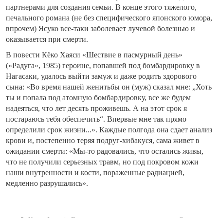
партнерами для создания семьи. В конце этого тяжелого,
печального романа (не без специфического японского юмора,
впрочем) Ясуко все-таки заболевает лучевой болезнью и
оказывается при смерти.
В повести Кёко Хаяси «Шествие в пасмурный день»
(«Радуга», 1985) героине, попавшей под бомбардировку в
Нагасаки, удалось выйти замуж и даже родить здорового
сына: «Во время нашей женитьбы он (муж) сказал мне: „Хоть
ты и попала под атомную бомбардировку, все же будем
надеяться, что лет десять проживешь. А на этот срок я
постараюсь тебя обеспечить“. Впервые мне так прямо
определили срок жизни...». Каждые полгода она сдает анализ
крови и, постепенно теряя подруг-хибакуся, сама живет в
ожидании смерти: «Мы-то радовались, что остались живы,
что не получили серьезных травм, но под покровом кожи
наши внутренности и кости, пораженные радиацией,
медленно разрушались».