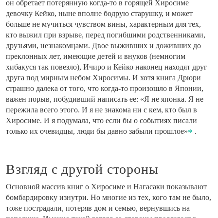
он обретает потерянную когда-то в горящей Хиросиме
девочку Кейко, ныне вполне бодрую старушку, и может
больше не мучиться чувством вины, характерным для тех,
кто выжил при взрыве, перед погибшими родственниками,
друзьями, незнакомцами. Двое выживших и доживших до
преклонных лет, имеющие детей и внуков (немногим
хибакуся так повезло), Ичиро и Кейко наконец находят друг
друга под мирным небом Хиросимы. И хотя книга Дрюри
страшно далека от того, что когда-то произошло в Японии,
важен порыв, побудивший написать ее: «Я не японка. Я не
пережила всего этого. И я не знакома ни с кем, кто был в
Хиросиме. И я подумала, что если бы о событиях писали
только их очевидцы, люди бы давно забыли прошлое»
.
Взгляд с другой стороны
Основной массив книг о Хиросиме и Нагасаки показывают
бомбардировку изнутри. Но многие из тех, кого там не было,
тоже пострадали, потеряв дом и семью, вернувшись на