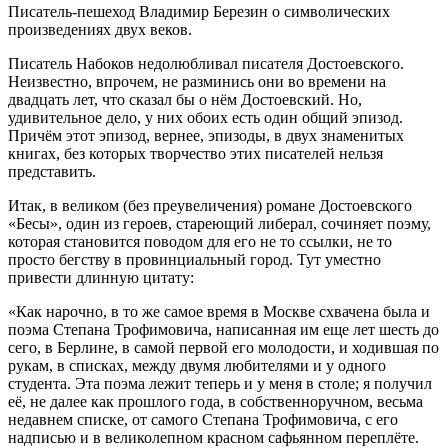
Писатель-пешеход Владимир Березин о символических
произведениях двух веков.
Писатель Набоков недолюбливал писателя Достоевского.
Неизвестно, впрочем, не разминись они во времени на
двадцать лет, что сказал бы о нём Достоевский. Но,
удивительное дело, у них обоих есть один общий эпизод.
Причём этот эпизод, вернее, эпизоды, в двух знаменитых
книгах, без которых творчество этих писателей нельзя
представить.
Итак, в великом (без преувеличения) романе Достоевского
«Бесы», один из героев, стареющий либерал, сочиняет поэму,
которая становится поводом для его не то ссылки, не то
просто бегству в провинциальный город. Тут уместно
привести длинную цитату:
«Как нарочно, в то же самое время в Москве схвачена была и
поэма Степана Трофимовича, написанная им еще лет шесть до
сего, в Берлине, в самой первой его молодости, и ходившая по
рукам, в списках, между двумя любителями и у одного
студента. Эта поэма лежит теперь и у меня в столе; я получил
её, не далее как прошлого года, в собственноручном, весьма
недавнем списке, от самого Степана Трофимовича, с его
надписью и в великолепном красном сафьянном переплёте.