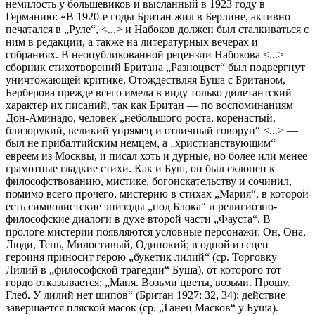
немилость у большевиков и высланный в 1923 году в
Германию: «В 1920-е годы Британ жил в Берлине, активно
печатался в „Руле“, <...> и Набоков должен был сталкиваться с
ним в редакции, а также на литературных вечерах и
собраниях. В неопубликованной рецензии Набокова <...>
сборник стихотворений Британа „Разноцвет“ был подвергнут
уничтожающей критике. Отождествляя Буша с Британом,
Берберова прежде всего имела в виду только дилетантский
характер их писаний, так как Британ — по воспоминаниям
Дон-Аминадо, человек „небольшого роста, коренастый,
близорукий, великий упрямец и отличный говорун“ <...> —
был не прибалтийским немцем, а „христианствующим“
евреем из Москвы, и писал хоть и дурные, но более или менее
грамотные гладкие стихи. Как и Буш, он был склонен к
философствованию, мистике, богоискательству и сочинил,
помимо всего прочего, мистерию в стихах „Мария“, в которой
есть символистские эпизоды „под Блока“ и религиозно-
философские диалоги в духе второй части „Фауста“. В
прологе мистерии появляются условные персонажи: Он, Она,
Люди, Тень, Милостивый, Одинокий; в одной из сцен
героиня приносит герою „букетик лилий“ (ср. Торговку
Лилий в „философской трагедии“ Буша), от которого тот
гордо отказывается: „Маня. Возьми цветы, возьми. Прошу.
Глеб. У лилий нет шипов“ (Британ 1927: 32, 34); действие
завершается пляской масок (ср. „Танец Масков“ у Буша).