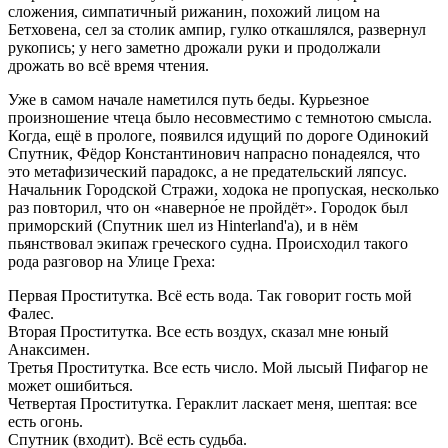
сложения, симпатичный рижанин, похожий лицом на
Бетховена, сел за столик ампир, гулко откашлялся, развернул
рукопись; у него заметно дрожали руки и продолжали
дрожать во всё время чтения.
Уже в самом начале наметился путь беды. Курьезное
произношение чтеца было несовместимо с темнотою смысла.
Когда, ещё в прологе, появился идущий по дороге Одинокий
Спутник, Фёдор Константинович напрасно понадеялся, что
это метафизический парадокс, а не предательский ляпсус.
Начальник Городской Стражи, ходока не пропуская, несколько
раз повторил, что он «наверно́е не пройдёт». Городок был
приморский (Спутник шел из Hinterland'a), и в нём
пьянствовал экипаж греческого судна. Происходил такого
рода разговор на Улице Греха:
Первая Проститутка. Всё есть вода. Так говорит гость мой
Фалес.
Вторая Проститутка. Все есть воздух, сказал мне юный
Анаксимен.
Третья Проститутка. Все есть число. Мой лысый Пифагор не
может ошибиться.
Четвертая Проститутка. Гераклит ласкает меня, шептая: все
есть огонь.
Спутник (входит). Всё есть судьба.