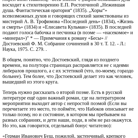
восходит к стихотворению Е.П. Ростопчиной „Нежившая
душа. Фантастическая оратория“ (1835). „Хоры“»
всевозможных духов и говорящих стихий заимствованы из
мистерий А. В. Трофимова «Последний день» (1834), «Жизнь
и смерть» (1834) и «Елисавета Кульман» (1835). В последней
подают голоса бабочка и песчинка (в поэме — «насекомое» и
«минерал»)"
*
— Примечания к роману «Бесы» //
Достоевский Ф. М. Собрание сочинений в 30 т. Т. 12. - Л.:
Наука, 1975. С. 279.
.
В общем, понятно, что Достоевский, глядя из позднего
времени, на полутора страницах расправляется не с идеями
либералов прошлого, а с их эстетикой (что, по-моему, гораздо
больнее). Тем более, что Достоевский делает это как человек,
вышедший из этого круга.
Теперь нужно рассказать о второй поэме. Есть в русской
литературе ещё один важный роман, где на литературном
мероприятии выходит автор с непростой поэмой (Если вы
перечитаете это место, то поймёте, что Набоков описывает не
только поэму, но и состояние, в котором мы пребываем на
разных собраниях, и дети наши, поди, в нём не раз окажутся.
Но это, как говорится, отдельный бонус читателю):
«Герман Иванович Буш, пожилой, застенчивый, крепкого