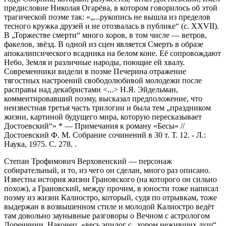
предисловие Николая Огарёва, в котором говорилось об этой
трагической поэме так: «„...рукопись не вышла из пределов
тесного кружка друзей и не отозвалась в публике“ (с. XXVII).
В „Торжестве смерти“ много хоров, в том числе — ветров,
факелов, звёзд. В одной из сцен является Смерть в образе
апокалипсического всадника на белом коне. Её сопровождают
Небо, Земля и различные народы, поющие ей хвалу.
Современники видели в поэме Печерина отражение
тягостных настроений свободолюбивой молодежи после
расправы над декабристами <...> Н.Я. Эйдельман,
комментировавший поэму, высказал предположение, что
неизвестная третья часть трилогии и была тем „праздником
жизни, картиной будущего мира, которую пересказывает
Достоевский“»
*
— Примечания к роману «Бесы» //
Достоевский Ф. М. Собрание сочинений в 30 т. Т. 12. - Л.:
Наука, 1975. С. 278.
.
Степан Трофимович Верховенский — персонаж
собирательный, и то, из чего он сделан, много раз описано.
Известна история жизни Грановского (на которого он сильно
похож), а Грановский, между прочим, в юности тоже написал
поэму из жизни Калиостро, который, судя по отрывкам, тоже
выдержан в возвышенном стиле и молодой Калиостро ведёт
там довольно заунывные разговоры о Вечном с астрологом
Лоренчини. Наконец, «весь эпилог с „хором неживших душ“