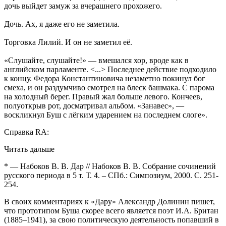
дочь выйдет замуж за вчерашнего прохожего.
Дочь. Ах, я даже его не заметила.
Торговка Лилий. И он не заметил её.
«Слушайте, слушайте!» — вмешался хор, вроде как в
английском парламенте. <...> Последнее действие подходило
к концу. Федора Константиновича незаметно покинул бог
смеха, и он раздумчиво смотрел на блеск башмака. С парома
на холодный берег. Правый жал больше левого. Кончеев,
полуоткрыв рот, досматривал альбом. «Занавес», —
воскликнул Буш с лёгким ударением на последнем слоге».
Справка RA:
Читать дальше
*
— Набоков В. В. Дар // Набоков В. В. Собрание сочинений
русского периода в 5 т. Т. 4. – СПб.: Симпозиум, 2000. С. 251-
254.
В своих комментариях к «Дару» Александр Долинин пишет,
что прототипом Буша скорее всего является поэт И.А. Британ
(1885–1941), за свою политическую деятельность попавший в