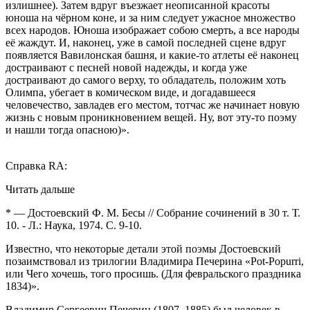
излишнее). Затем вдруг въезжает неописанной красоты
юноша на чёрном коне, и за ним следует ужасное множество
всех народов. Юноша изображает собою смерть, а все народы
её жаждут. И, наконец, уже в самой последней сцене вдруг
появляется Вавилонская башня, и какие-то атлеты её наконец
достраивают с песней новой надежды, и когда уже
достраивают до самого верху, то обладатель, положим хоть
Олимпа, убегает в комическом виде, и догадавшееся
человечество, завладев его местом, тотчас же начинает новую
жизнь с новым проникновением вещей. Ну, вот эту-то поэму
и нашли тогда опасною)».
Справка RA:
Читать дальше
*
— Достоевский Ф. М. Бесы // Собрание сочинений в 30 т. Т.
10. - Л.: Наука, 1974. С. 9-10.
Известно, что некоторые детали этой поэмы Достоевский
позаимствовал из трилогии Владимира Печерина «Pot-Popurri,
или Чего хочешь, того просишь. (Для февральского праздника
1834)».
Владимир Сергеевич Печерин (1807–1885) был человек в