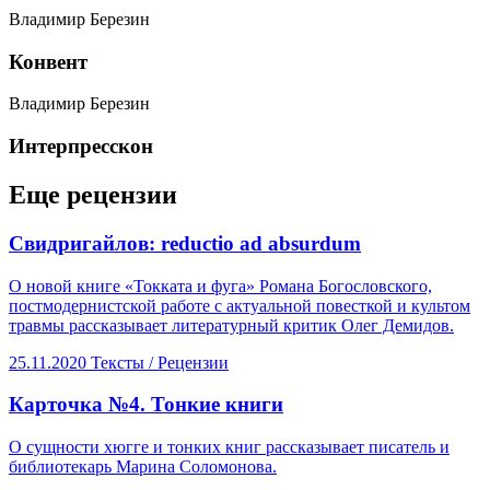
Владимир Березин
​Конвент
Владимир Березин
​Интерпресскон
Еще рецензии
​Свидригайлов: reductio ad absurdum
О новой книге «Токката и фуга» Романа Богословского,
постмодернистской работе с актуальной повесткой и культом
травмы рассказывает литературный критик Олег Демидов.
25.11.2020
Тексты /
Рецензии
​Карточка №4. Тонкие книги
О сущности хюгге и тонких книг рассказывает писатель и
библиотекарь Марина Соломонова.