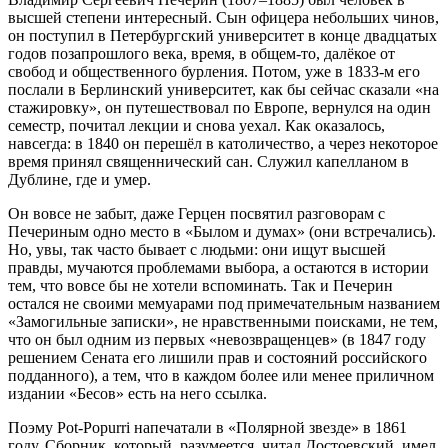
высшей степени интересный. Сын офицера небольших чинов,
он поступил в Петербургский университет в конце двадцатых
годов позапрошлого века, время, в общем-то, далёкое от
свобод и общественного бурления. Потом, уже в 1833-м его
послали в Берлинский университет, как бы сейчас сказали «на
стажировку», он путешествовал по Европе, вернулся на один
семестр, почитал лекции и снова уехал. Как оказалось,
навсегда: в 1840 он перешёл в католичество, а через некоторое
время принял священнический сан. Служил капелланом в
Дублине, где и умер.
Он вовсе не забыт, даже Герцен посвятил разговорам с
Печериным одно место в «Былом и думах» (они встречались).
Но, увы, так часто бывает с людьми: они ищут высшей
правды, мучаются проблемами выбора, а остаются в истории
тем, что вовсе бы не хотели вспоминать. Так и Печерин
остался не своими мемуарами под примечательным названием
«Замогильные записки», не нравственными поисками, не тем,
что он был одним из первых «невозвращенцев» (в 1847 году
решением Сената его лишили прав и состояний российского
подданного), а тем, что в каждом более или менее приличном
издании «Бесов» есть на него ссылка.
Поэму Pot-Popurri напечатали в «Полярной звезде» в 1861
году. Сборник, который, разумеется, читал Достоевский, имел