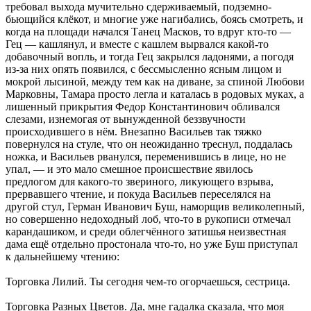
требовал выхода мучительно сдерживаемый, подземно-
бьющийся клёкот, и многие уже нагибались, боясь смотреть, и
когда на площади начался Танец Масков, то вдруг кто-то —
Гец — кашлянул, и вместе с кашлем вырвался какой-то
добавочный вопль, и тогда Гец закрылся ладонями, а погодя
из-за них опять появился, с бессмысленно ясным лицом и
мокрой лысиной, между тем как на диване, за спиной Любови
Марковны, Тамара просто легла и каталась в родовых муках, а
лишенный прикрытия Федор Константинович обливался
слезами, изнемогая от вынужденной беззвучности
происходившего в нём. Внезапно Васильев так тяжко
повернулся на стуле, что он неожиданно треснул, поддалась
ножка, и Васильев рванулся, переменившись в лице, но не
упал, — и это мало смешное происшествие явилось
предлогом для какого-то звериного, ликующего взрыва,
прервавшего чтение, и покуда Васильев переселялся на
другой стул, Герман Иванович Буш, наморщив великолепный,
но совершенно недоходный лоб, что-то в рукописи отмечал
карандашиком, и среди облегчённого затишья неизвестная
дама ещё отдельно простонала что-то, но уже Буш приступал
к дальнейшему чтению:
Торговка Лилий. Ты сегодня чем-то огорчаешься, сестрица.
Торговка Разных Цветов. Да, мне гадалка сказала, что моя