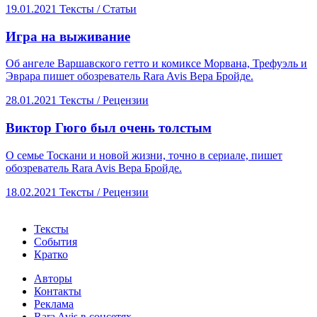
19.01.2021
Тексты /
Статьи
​Игра на выживание
Об ангеле Варшавского гетто и комиксе Морвана, Трефуэль и
Эврара пишет обозреватель Rara Avis Вера Бройде.
28.01.2021
Тексты /
Рецензии
​Виктор Гюго был очень толстым
О семье Тоскани и новой жизни, точно в сериале, пишет
обозреватель Rara Avis Вера Бройде.
18.02.2021
Тексты /
Рецензии
Тексты
События
Кратко
Авторы
Контакты
Реклама
Rara Avis в соцсетях