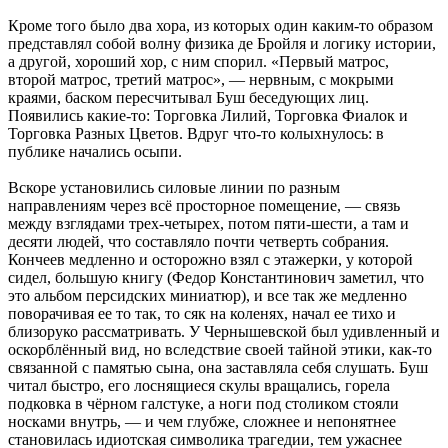
Кроме того было два хора, из которых один каким-то образом
представлял собой волну физика де Бройля и логику истории,
а другой, хороший хор, с ним спорил. «Первый матрос,
второй матрос, третий матрос», — нервным, с мокрыми
краями, баском пересчитывал Буш беседующих лиц.
Появились какие-то: Торговка Лилий, Торговка Фиалок и
Торговка Разных Цветов. Вдруг что-то колыхнулось: в
публике начались осыпи.
Вскоре установились силовые линии по разным
направлениям через всё просторное помещение, — связь
между взглядами трех-четырех, потом пяти-шести, а там и
десяти людей, что составляло почти четверть собрания.
Кончеев медленно и осторожно взял с этажерки, у которой
сидел, большую книгу (Федор Константинович заметил, что
это альбом персидских миниатюр), и все так же медленно
поворачивая ее то так, то сяк на коленях, начал ее тихо и
близоруко рассматривать. У Чернышевской был удивленный и
оскорблённый вид, но вследствие своей тайной этики, как-то
связанной с памятью сына, она заставляла себя слушать. Буш
читал быстро, его лоснящиеся скулы вращались, горела
подковка в чёрном галстуке, а ноги под столиком стояли
носками внутрь, — и чем глубже, сложнее и непонятнее
становилась идиотская символика трагедии, тем ужаснее