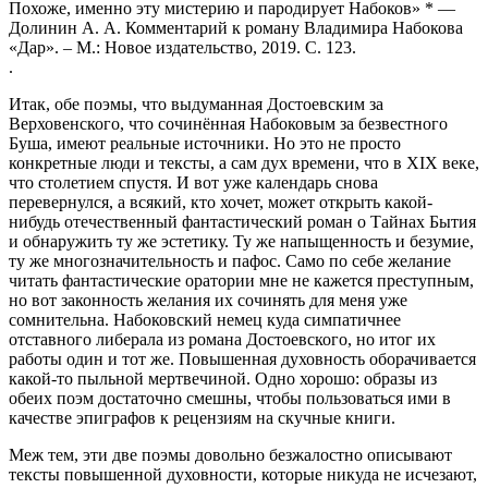
Похоже, именно эту мистерию и пародирует Набоков»
*
—
Долинин А. А. Комментарий к роману Владимира Набокова
«Дар». – М.: Новое издательство, 2019. С. 123.
.
Итак, обе поэмы, что выдуманная Достоевским за
Верховенского, что сочинённая Набоковым за безвестного
Буша, имеют реальные источники. Но это не просто
конкретные люди и тексты, а сам дух времени, что в XIX веке,
что столетием спустя. И вот уже календарь снова
перевернулся, а всякий, кто хочет, может открыть какой-
нибудь отечественный фантастический роман о Тайнах Бытия
и обнаружить ту же эстетику. Ту же напыщенность и безумие,
ту же многозначительность и пафос. Само по себе желание
читать фантастические оратории мне не кажется преступным,
но вот законность желания их сочинять для меня уже
сомнительна. Набоковский немец куда симпатичнее
отставного либерала из романа Достоевского, но итог их
работы один и тот же. Повышенная духовность оборачивается
какой-то пыльной мертвечиной. Одно хорошо: образы из
обеих поэм достаточно смешны, чтобы пользоваться ими в
качестве эпиграфов к рецензиям на скучные книги.
Меж тем, эти две поэмы довольно безжалостно описывают
тексты повышенной духовности, которые никуда не исчезают,