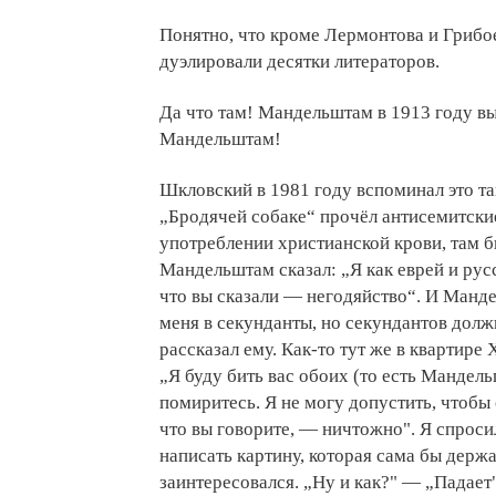
Понятно, что кроме Лермонтова и Грибое
дуэлировали десятки литераторов.
Да что там! Мандельштам в 1913 году вы
Мандельштам!
Шкловский в 1981 году вспоминал это та
„Бродячей собаке“ прочёл антисемитские
употреблении христианской крови, там 
Мандельштам сказал: „Я как еврей и русс
что вы сказали — негодяйство“. И Манд
меня в секунданты, но секундантов долж
рассказал ему. Как-то тут же в квартире
„Я буду бить вас обоих (то есть Мандел
помиритесь. Я не могу допустить, чтобы
что вы говорите, — ничтожно". Я спроси
написать картину, которая сама бы держа
заинтересовался. „Ну и как?" — „Падает