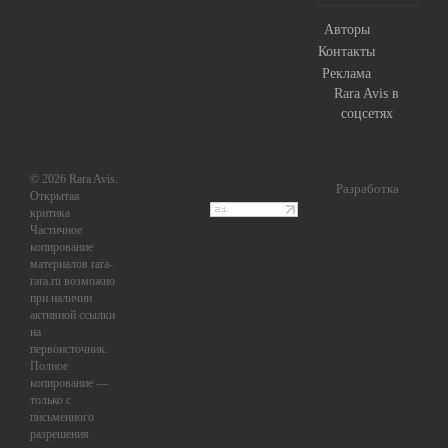
Авторы
Контакты
Реклама
Rara Avis в
соцсетях
© 2026 Rara Avis.
Разработка
Открытая
критика
Частичное
копирование
материалов rara-
rara.ru возможно
при наличии
активной ссылки
на
первоисточник.
Полное
копирование —
только с
письменного
разрешения