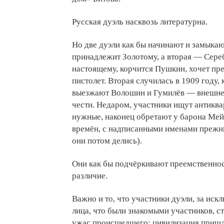
Русская дуэль насквозь литературна.
Но две дуэли как бы начинают и замыка
принадлежит Золотому, а вторая — Сереб
настоящему, корчится Пушкин, хочет пре
пистолет. Вторая случилась в 1909 году,
выезжают Волошин и Гумилёв — внешне э
чести. Недаром, участники ищут антиква
нужные, наконец обретают у барона Ме
времён, с надписанными именами прежних
они потом делись).
Они как бы подчёркивают преемственност
различие.
Важно и то, что участники дуэли, за ис
лица, что были знакомыми участников, 
ужас происшедшего: цивилизация пришла 