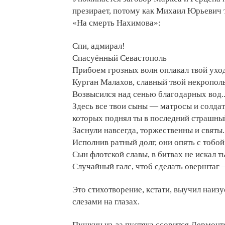
презирает, потому как Михаил Юрьевич т
«На смерть Нахимова»:
Спи, адмирал!
Спасуённый Севастополь
Прибоем грозных волн оплакал твой уход
Курган Малахов, славный твой некропол
Возвысился над сенью благодарных вод..
Здесь все твои сыны — матросы и солдат
которых поднял ты в последний страшны
Заснули навсегда, торжественны и святы.
Исполнив ратный долг, они опять с тобой
Сын флотской славы, в битвах не искал т
Случайный галс, чтоб сделать оверштаг
—
Это стихотворение, кстати, выучил наиз
слезами на глазах.
Пушкин из-за пустяка ссорится Лермонт