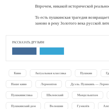
Впрочем, никакой исторической реальност
То есть пушкинская трагедия возвращае
заново в реку Золотого века русской ли
РАССКАЗАТЬ ДРУЗЬЯМ
Кино
Актуальная классика
Пушкин
Г
Наше кино
Лермонтов
Дуэль. Пушкинъ — Лермо
Пушкинистика
Шкловский
Мандельштам
Пушкинский дом
Волошин
Гумилёв
Але