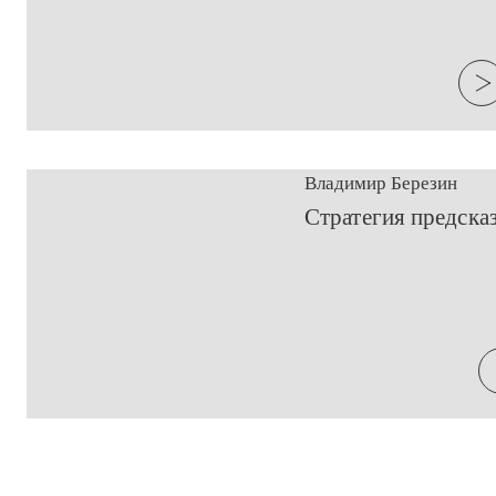
Владимир Березин
​Стратегия предска