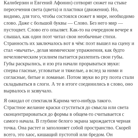
Калнберзин и Евгений Афонин) сотворят сюжет на стыке
пересечения света (цвета) и пластики (движения). Но,
видимо, для того, чтобы состоялся сюжет в мире, необходимо
слово. Даже с большой буквы — Слово. Без него мир —
пустоцвет. Слово его опыляет. Как-то на очередном вечере я
слышал, как один поэт читал свои необычные стихи.
Странность их заключалось вот в чём: поэт вышел на сцену и
стал «мычать», делая мимические упражнения, как будто
нечеловеческим усилием пытается разлепить свои губы.
Губы раскрылись, и изо рта начали прорываться звуки:
сперва гласные, угловатые и тяжелые, а вслед за ними и
согласные, битые и ломаные. Потом звуки во рту поэта стали
складываться в слоги. А те в итоге соединились в слово, оно
вырвалось и зазвучало.
Я ожидал от спектакля Карима чего-нибудь такого.
Страстное желание краски сгуститься до смысла или света
сконцентрироваться до формы в общем-то считывается с
самого начала. В глубине белого экрана зарождается черная
точка. Она растет и заполоняет собой пространство. Скорей
всего, это хаос, кишащий пустотой или бредом. Он