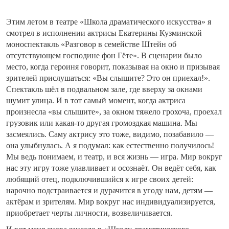
Этим летом в театре «Школа драматического искусства» я
смотрел в исполнении актрисы Екатерины Кузминской
моноспектакль «Разговор в семействе Штейн об
отсутствующем господине фон Гёте». В сценарии было
место, когда героиня говорит, показывая на окно и призывая
зрителей прислушаться: «Вы слышите? Это он приехал!».
Спектакль шёл в подвальном зале, где вверху за окнами
шумит улица. И в тот самый момент, когда актриса
произнесла «вы слышите», за окном тяжело грохоча, проехал
грузовик или какая-то другая громоздкая машина. Мы
засмеялись. Саму актрису это тоже, видимо, позабавило —
она улыбнулась. А я подумал: как естественно получилось!
Мы ведь понимаем, и театр, и вся жизнь — игра. Мир вокруг
нас эту игру тоже улавливает и осознаёт. Он ведёт себя, как
любящий отец, подключившийся к игре своих детей:
нарочно подстраивается и дурачится в угоду нам, детям —
актёрам и зрителям. Мир вокруг нас индивидуализируется,
приобретает черты личности, возвеличивается.