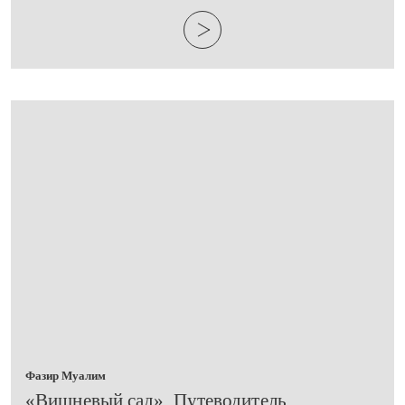
Фазир Муалим
​«Вишневый сад». Путеводитель