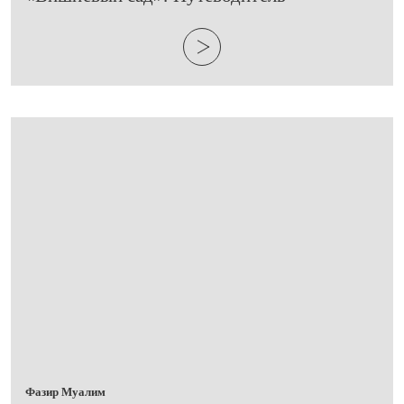
Фазир Муалим