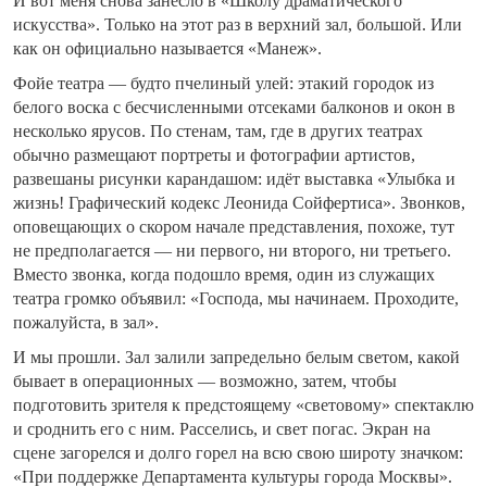
И вот меня снова занесло в «Школу драматического
искусства». Только на этот раз в верхний зал, большой. Или
как он официально называется «Манеж».
Фойе театра — будто пчелиный улей: этакий городок из
белого воска с бесчисленными отсеками балконов и окон в
несколько ярусов. По стенам, там, где в других театрах
обычно размещают портреты и фотографии артистов,
развешаны рисунки карандашом: идёт выставка «Улыбка и
жизнь! Графический кодекс Леонида Сойфертиса». Звонков,
оповещающих о скором начале представления, похоже, тут
не предполагается — ни первого, ни второго, ни третьего.
Вместо звонка, когда подошло время, один из служащих
театра громко объявил: «Господа, мы начинаем. Проходите,
пожалуйста, в зал».
И мы прошли. Зал залили запредельно белым светом, какой
бывает в операционных — возможно, затем, чтобы
подготовить зрителя к предстоящему «световому» спектаклю
и сроднить его с ним. Расселись, и свет погас. Экран на
сцене загорелся и долго горел на всю свою широту значком:
«При поддержке Департамента культуры города Москвы».