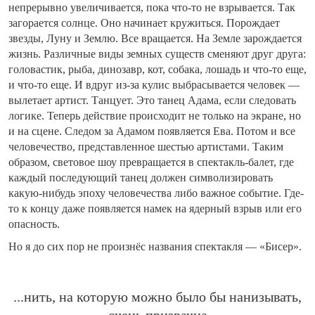
непрерывно увеличивается, пока что-то не взрывается. Так
загорается солнце. Оно начинает кружиться. Порождает
звезды, Луну и Землю. Все вращается. На Земле зарождается
жизнь. Различные виды земных существ сменяют друг друга:
головастик, рыба, динозавр, кот, собака, лошадь и что-то еще,
и что-то еще. И вдруг из-за кулис выбрасывается человек —
вылетает артист. Танцует. Это танец Адама, если следовать
логике. Теперь действие происходит не только на экране, но
и на сцене. Следом за Адамом появляется Ева. Потом и все
человечество, представленное шестью артистами. Таким
образом, световое шоу превращается в спектакль-балет, где
каждый последующий танец должен символизировать
какую-нибудь эпоху человечества либо важное событие. Где-
то к концу даже появляется намек на ядерный взрыв или его
опасность.
Но я до сих пор не произнёс названия спектакля — «Бисер».
...нить, на которую можно было бы нанизывать,