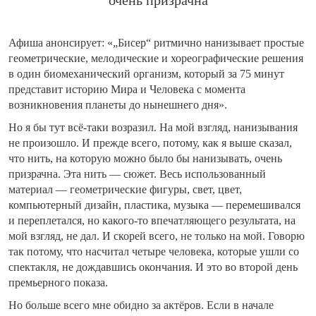
очень призрачна
Афиша анонсирует: «„Бисер“ ритмично нанизывает простые
геометрические, мелодические и хореографические решения
в один биомеханический организм, который за 75 минут
представит историю Мира и Человека с момента
возникновения планеты до нынешнего дня».
Но я бы тут всё-таки возразил. На мой взгляд, нанизывания
не произошло. И прежде всего, потому, как я выше сказал,
что нить, на которую можно было бы нанизывать, очень
призрачна. Эта нить — сюжет. Весь использованный
материал — геометрические фигуры, свет, цвет,
компьютерный дизайн, пластика, музыка — перемешивался
и переплетался, но какого-то впечатляющего результата, на
мой взгляд, не дал. И скорей всего, не только на мой. Говорю
так потому, что насчитал четыре человека, которые ушли со
спектакля, не дождавшись окончания. И это во второй день
премьерного показа.
Но больше всего мне обидно за актёров. Если в начале