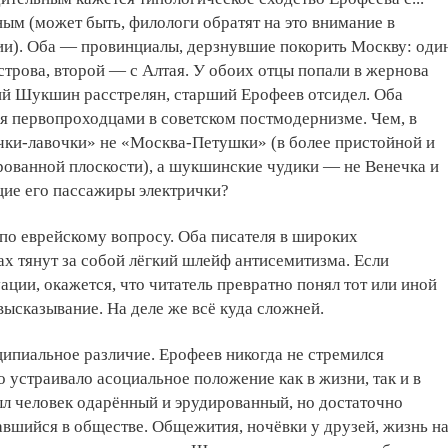
м (может быть, филологи обратят на это внимание в
и). Оба — провинциалы, дерзнувшие покорить Москву: оди
строва, второй — с Алтая. У обоих отцы попали в жернова
ий Шукшин расстрелян, старший Ерофеев отсидел. Оба
я первопроходцами в советском постмодернизме. Чем, в
чки-лавочки» не «Москва-Петушки» (в более пристойной и
рованной плоскости), а шукшинские чудики — не Венечка и
ие его пассажиры электрички?
по еврейскому вопросу. Оба писателя в широких
ах тянут за собой лёгкий шлейф антисемитизма. Если
ации, окажется, что читатель превратно понял тот или иной
 высказывание. На деле же всё куда сложней.
ипиальное различие. Ерофеев никогда не стремился
о устраивало асоциальное положение как в жизни, так и в
ыл человек одарённый и эрудированный, но достаточно
вшийся в обществе. Общежития, ночёвки у друзей, жизнь н