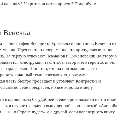
й на книгу? У критиков нет вопросов? Попробуем
и Венечка
ла — биография Венедикта Ерофеева и один день Венечки из
тушки». Идея вести одновременно эти причудливые линии 
на. За первую отвечают Лекманов и Симановский, за вторую
аивается конструкция так, чтобы автор и его герой хотя бы
сь параллельно. Понятно, что на протяжении всего
хранять заданный темп невозможно, поэтому
ая часть быстро проседает и утомляет. Контрастный
ш сам по себе прекрасен, но все хорошо в меру.
го издания было бы удобней и ещё оригинальней найти иной
 как в случае с недавно выпущенной кэролловской «Алисой
 — «... в Стране чудес», а с другой, если перевернуть книгу