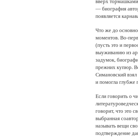
вверх тормашками,
— биография автор
появляется карнав
Что же до основно
моментов. Во-перв
(пусть это и перво
выуживанию из арх
задумок, биографи
прежних купюр. В
Симановский взял 
и помогла глубже 
Если говорить о ч
литературоведчес
говорит, что это 
выбранная соавто
называть вещи сво
подтверждение даю