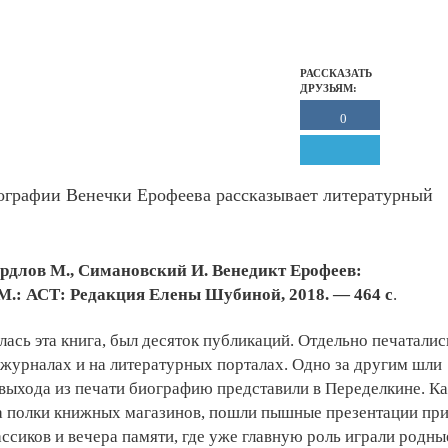
РАССКАЗАТЬ
ДРУЗЬЯМ:
0
иографии Венечки Ерофеева рассказывает литературный
рдлов М., Симановский И. Венедикт Ерофеев:
М.: АСТ: Редакция Елены Шубиной, 2018. — 464 с
.
ась эта книга, был десяток публикаций. Отдельно печаталис
 журналах и на литературных порталах. Одно за другим шли
выхода из печати биографию представили в Переделкине. Ка
на полки книжных магазинов, пошли пышные презентации пр
ссиков и вечера памяти, где уже главную роль играли родны