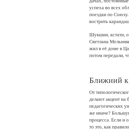
дачах, постоянные
успеха во всех об
поездки по Союзу.
вострить карандаш
Шукшин, кстати, о
Светлана Мельнико
жил в её доме в Ц
потом передали, чт
Ближний к
От типологическо
делают акцент на 
педагогических ун
же иначе? Большую
процесса. Если и 
то это, как прави