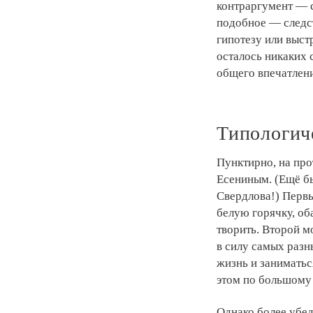
контраргумент — с
подобное — следс
гипотезу или выст
осталось никаких 
общего впечатлени
Типологич
Пунктирно, на про
Есениным. (Ещё бы
Свердлова!) Первы
белую горячку, об
творить. Второй м
в силу самых разн
жизнь и заниматьс
этом по большому 
Однако более убед