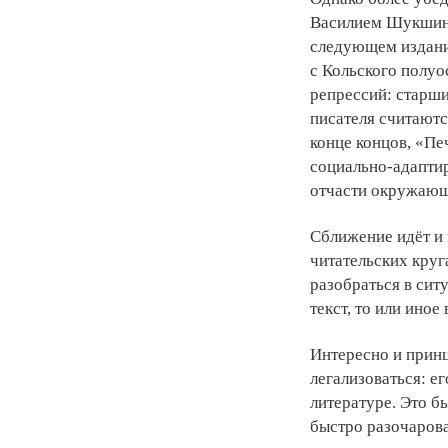
Василием Шукшины
следующем издани
с Кольского полуо
репрессий: старш
писателя считаютс
конце концов, «Пе
социально-адапти
отчасти окружающ
Сближение идёт и 
читательских круг
разобраться в ситу
текст, то или иное
Интересно и принц
легализоваться: ег
литературе. Это б
быстро разочарова