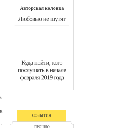
Авторская колонка
​Любовью не шутят
​Куда пойти, кого
послушать в начале
февраля 2019 года
ь
к
СОБЫТИЯ
и
е
ПРОШЛО