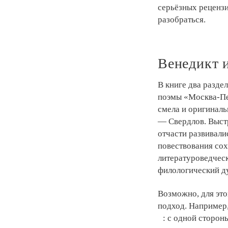
серьёзных рецензи
разобраться.
Венедикт 
В книге два разде
поэмы «Москва-Пе
смела и оригиналь
— Свердлов. Выстр
отчасти развивали
повествования со
литературоведческ
филологический ду
Возможно, для это
подход. Например,
: с одной стороны