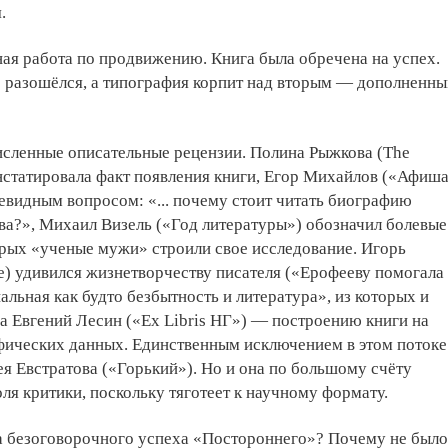
.
ая работа по продвижению. Книга была обречена на успех.
 разошёлся, а типография корпит над вторым — дополненн
сленные описательные рецензии. Полина Рыжкова (The
онстатировала факт появления книги, Егор Михайлов («Афиша
чевидным вопросом: «... почему стоит читать биографию
ва?», Михаил Визель («Год литературы») обозначил болевые
орых «ученые мужи» строили свое исследование. Игорь
e) удивился жизнетворчеству писателя («Ерофееву помогала
альная как будто безбытность и литература», из которых и
, а Евгений Лесин («Ex Libris НГ») — построению книги на
ических данных. Единственным исключением в этом потоке
ея Евстратова («Горький»). Но и она по большому счёту
оля критики, поскольку тяготеет к научному формату.
а безоговорочного успеха «Постороннего»? Почему не было