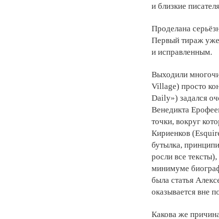
и близкие писателя
Проделана серьёзн
Первый тираж уже
и исправленным.
Выходили многочи
Village) просто к
Daily») задался о
Венедикта Ерофее
точки, вокруг кот
Кириенков (Esquir
бутылка, принципи
росли все тексты)
минимуме биограф
была статья Алекс
оказывается вне п
Какова же причин