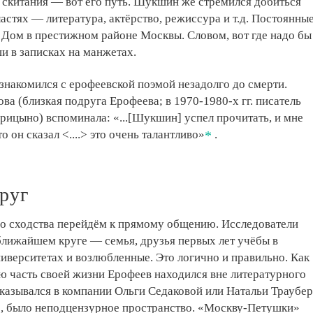
 скитания — вот его путь. Шукшин же стремился добиться
ластях — литература, актёрство, режиссура и т.д. Постоянны
 Дом в престижном районе Москвы. Словом, вот где надо бы
и в записках на манжетах.
знакомился с ерофеевской поэмой незадолго до смерти.
ва (близкая подруга Ерофеева; в 1970-1980-х гг. писатель
арицыно) вспоминала: «...[Шукшин] успел прочитать, и мне
о он сказал <....> это очень талантливо»
.
руг
го сходства перейдём к прямому общению. Исследователи
ближайшем круге — семья, друзья первых лет учёбы в
иверситетах и возлюбленные. Это логично и правильно. Как
 часть своей жизни Ерофеев находился вне литературного
оказывался в компании Ольги Седаковой или Натальи Траубер
ло, было неподцензурное пространство. «Москву-Петушки»