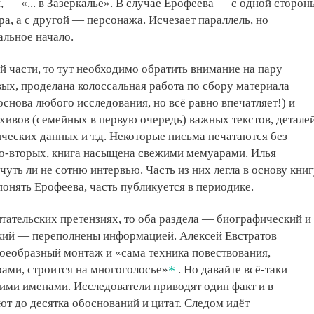
 — «... в Зазеркалье». В случае Ерофеева — с одной сторон
а, а с другой — персонажа. Исчезает параллель, но
альное начало.
й части, то тут необходимо обратить внимание на пару
ых, проделана колоссальная работа по сбору материала
основа любого исследования, но всё равно впечатляет!) и
ивов (семейных в первую очередь) важных текстов, деталей
ческих данных и т.д. Некоторые письма печатаются без
о-вторых, книга насыщена свежими мемуарами. Илья
чуть ли не сотню интервью. Часть из них легла в основу кни
понять Ерофеева, часть публикуется в периодике.
итательских претензиях, то оба раздела — биографический и
кий — переполнены информацией. Алексей Евстратов
своеобразный монтаж и «сама техника повествования,
рами, строится на многоголосье»
. Но давайте всё-таки
ими именами. Исследователи приводят один факт и в
т до десятка обоснований и цитат. Следом идёт