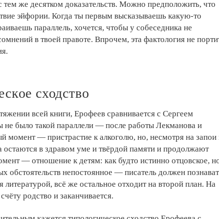
 тем же десятком доказательств. Можно предположить, что
твие эйфории. Когда ты первым высказываешь какую-то
раиваешь параллель, хочется, чтобы у собеседника не
сомнений в твоей правоте. Впрочем, эта фактология не порти
я.
еское сходство
тяжении всей книги, Ерофеев сравнивается с Сергеем
 не было такой параллели — после работы Лекманова и
й момент — пристрастие к алкоголю, но, несмотря на запои
а остаются в здравом уме и твёрдой памяти и продолжают
омент — отношение к детям: как будто истинно отцовское, н
ых обстоятельств непостоянное — писатель должен познават
я литературой, всё же остальное отходит на второй план. На
счёту родство и заканчивается.
ительным кажется типологическое сходство Ерофеева с...