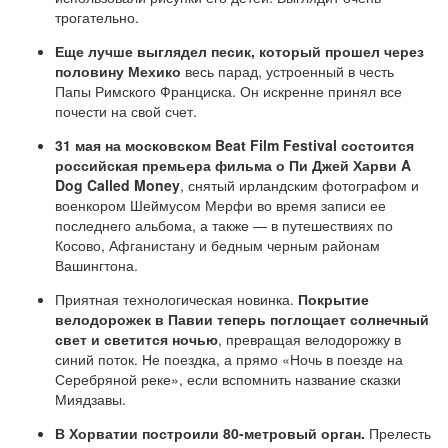
трогательно.
Еще лучше выглядел песик, который прошел через
половину Мехико
весь парад, устроенный в честь
Папы Римского Франциска. Он искренне принял все
почести на свой счет.
31 мая на московском Beat Film Festival состоится
российская премьера фильма о Пи Джей Харви A
Dog Called Money
, снятый ирландским фотографом и
военкором Шеймусом Мерфи во время записи ее
последнего альбома, а также — в путешествиях по
Косово, Афганистану и бедным черным районам
Вашингтона.
Приятная технологическая новинка.
Покрытие
велодорожек в Павии теперь поглощает солнечный
свет и светится ночью
, превращая велодорожку в
синий поток
. Не поездка, а прямо «Ночь в поезде на
Серебряной реке», если вспомнить название сказки
Миядзавы.
В Хорватии построили 80-метровый орган.
Прелесть