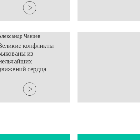
Александр Чанцев
​Великие конфликты
выкованы из
мельчайших
движений сердца