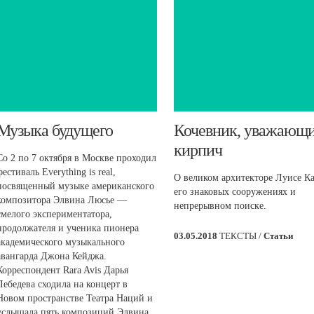
​Музыка будущего
Кочевник, уважающ
кирпич
Со 2 по 7 октября в Москве проходил
фестиваль Everything is real,
О великом архитекторе Луисе Ка
посвященный музыке американского
его знаковых сооружениях и
композитора Элвина Люсье —
непрерывном поиске.
смелого экспериментатора,
продолжателя и ученика пионера
03.05.2018
ТЕКСТЫ /
Статьи
академического музыкального
авангарда Джона Кейджа.
Корреспондент Rara Avis Дарья
Лебедева сходила на концерт в
Новом пространстве Театра Наций и
услышала пять композиций Элвина