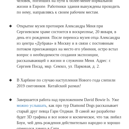
человек, погибших на пути к более-менее нормальной
жизни в Европе.
Работники здания вынуждены проходить
по нему, направляясь к своим рабочим местам.
Открытие музея протоирея Александра Меня при
Сергиевском храме состоится в воскресенье, 20 января, в
день его рождения.
После переноса музея отца Александра
из центра «Дубрава» в Москву и в связи с постоянным
потоком приезжающих на место его убиения, остро встал
вопрос о необходимости создания экспозиции,
рассказывающей о жизни и служении Меня. Адрес: г.
Сергиев Посад, мкр. Семхоз, ул. Парковая, д. 2.
В Харбине по случаю наступления Нового года слепили
2019 снеговиков.
Китайский размах!
Завершается работа над приложением David Bowie Is.
Уже
можно услышать
, как про тур Diamond Dogs рассказывает
старый друг певца Гари Олдман. В самой же разработке
будет 3D графика и все новое и космическое, что так любил
Боуи, чей день рождения действительно народно и хорошо
отмечался давеча в Сети.