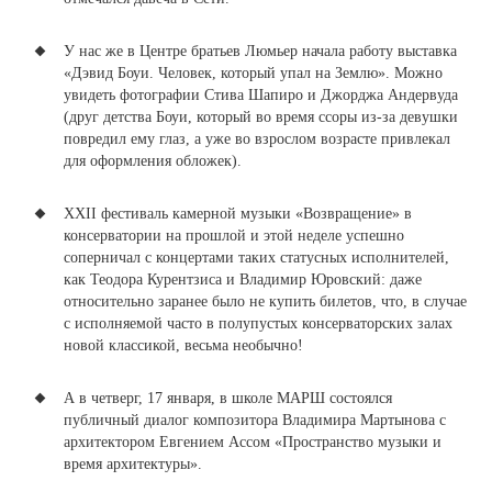
У нас же в Центре братьев Люмьер начала работу выставка
«Дэвид Боуи. Человек, который упал на Землю».
Можно
увидеть фотографии Стива Шапиро и Джорджа Андервуда
(друг детства Боуи, который во время ссоры из-за девушки
повредил ему глаз, а уже во взрослом возрасте привлекал
для оформления обложек).
XXII фестиваль камерной музыки «Возвращение» в
консерватории
на прошлой и этой неделе успешно
соперничал с концертами таких статусных исполнителей,
как Теодора Курентзиса и Владимир Юровский: даже
относительно заранее было не купить билетов, что, в случае
с исполняемой часто в полупустых консерваторских залах
новой классикой, весьма необычно!
А в четверг, 17 января, в школе МАРШ состоялся
публичный
диалог композитора Владимира Мартынова с
архитектором Евгением Ассом «Пространство музыки и
время архитектуры».