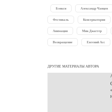
Бэнкси
Александр Чанцев
Фестиваль
Консерватория
Анимация
Мик Джаггер
Возвращение
Евгений Асс
ДРУГИЕ МАТЕРИАЛЫ АВТОРА