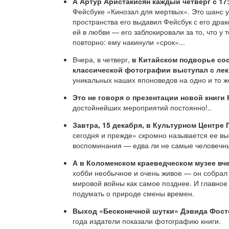
А Артур Аристакисян каждый четверг с 17
Фейсбуке «Кинозал для мертвых». Это шанс у
пространства его выдавил Фейсбук с его др
ей в любви — его заблокировали за то, что у
повторно: ему накинули «срок»...
Вчера, в четверг,
в Китайском подворье сос
классической фотографии выступал с лекц
уникальных наших японоведов на одно и то ж
Это не говоря о презентации новой книги
достойнейших мероприятий постоянно!..
Завтра, 15 декабря, в Культурном Центре
сегодня и прежде» скромно называется ее вы
воспоминания — едва ли не самые человечн
А в Коломенском краеведческом музее вч
хобби необычное и очень живое — он собрал 
мировой войны как самое позднее. И главное т
подумать о природе смены времен.
Выход «Бесконечной шутки» Дэвида Фост
года издатели показали фотографию книги.