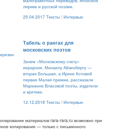
малограмотных переводов, японской
лирике и русской поэзии.
25.04.2017
Тексты /
Интервью
​Табель о рангах для
московских поэтов
ерезин
й
Зачем «Московскому счету»
иерархия, Михаилу Айзенбергу —
вторая Большая, а Ирине Котовой
первая Малая премии, рассказали
Марианне Власовой поэты, издатели
и критики.
12.12.2018
Тексты /
Интервью
опирование материалов rara-rara.ru возможно при
лное копирование — только с письменного