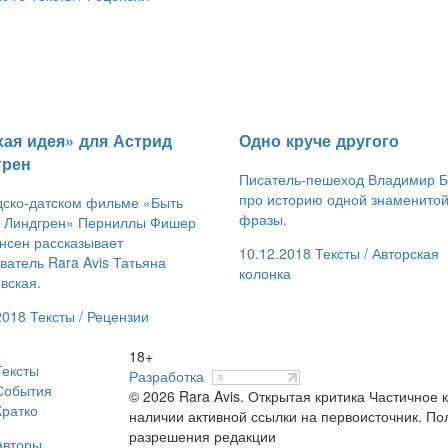
хая идея» для Астрид
​Одно круче другого
грен
Писатель-пешеход Владимир Б
про историю одной знаменито
ско-датском фильме «Быть
фразы.
д Линдгрен» Перниллы Фишер
нсен рассказывает
10.12.2018
Тексты /
Авторская
ватель Rara Avis Татьяна
колонка
вская.
2018
Тексты /
Рецензии
18+
Тексты
Разработка
События
© 2026 Rara Avis. Открытая критика
Частичное к
Кратко
наличии активной ссылки на первоисточник. По
разрешения редакции
Авторы