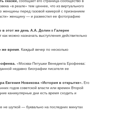
ть сказки,
сообщает его страница-сообщество в
века «в реале» тем ценнее, что из виртуального
ию женщины перед газовой камерой с признанием
«спасти» женщину — и разместил ее фотографию
 в этот же день А.А. Долин
в
Галерее
от как можно назначать выступления действительно
о же время
. Каждый вечер по несколько
Ерофеева.
«Москва-Петушки Венедикта Ерофеева:
изданной недавно биографии писателя
ее
ра Евгения Новикова «История в открытке».
Его
нних годов советской власти или времен Второй
одние каникулярные дни есть время сходить и
е не шуткой — буквально на последних минутах