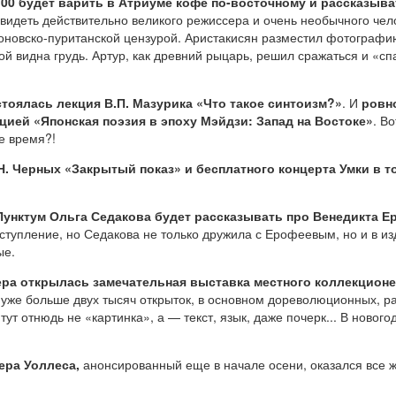
:00 будет варить в Атриуме кофе по-восточному и рассказыва
видеть действительно великого режиссера и очень необычного чело
аконовско-пуританской цензурой. Аристакисян разместил фотограф
 той видна грудь. Артур, как древний рыцарь, решил сражаться и 
тоялась лекция В.П. Мазурика «Что такое синтоизм?»
. И
ровно
ией «Японская поэзия в эпоху Мэйдзи: Запад на Востоке»
. В
е время?!
 Н. Черных «Закрытый показ» и бесплатного концерта Умки в т
 Пунктум Ольга Седакова будет рассказывать про Венедикта 
ступление, но Седакова не только дружила с Ерофеевым, но и в 
ые.
ера открылась замечательная выставка местного коллекционе
уже больше двух тысяч открыток, в основном дореволюционных, ра
ут отнюдь не «картинка», а — текст, язык, даже почерк... В новог
ера Уоллеса,
анонсированный еще в начале осени, оказался все ж