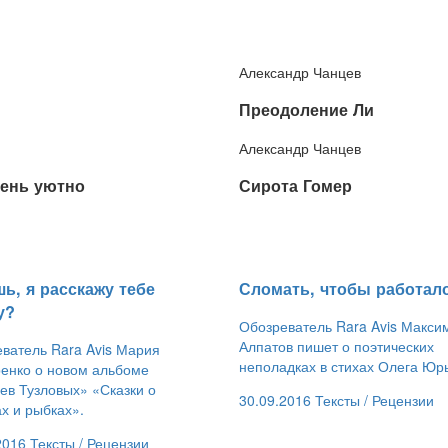
Александр Чанцев
​Преодоление Ли
Александр Чанцев
чень уютно
​Сирота Гомер
шь, я расскажу тебе
​Сломать, чтобы работал
у?
Обозреватель Rara Avis Макси
Алпатов пишет о поэтических
ватель Rara Avis Мария
неполадках в стихах Олега Юр
енко о новом альбоме
ев Тузловых» «Сказки о
30.09.2016
Тексты /
Рецензии
х и рыбках».
2016
Тексты /
Рецензии