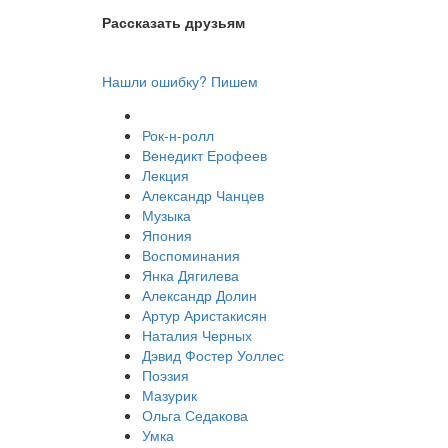
Рассказать друзьям
Нашли ошибку? Пишем
Рок-н-ролл
Венедикт Ерофеев
Лекция
Александр Чанцев
Музыка
Япония
Воспоминания
Янка Дягилева
​Александр Долин
Артур Аристакисян
Наталия Черных
Дэвид Фостер Уоллес
Поэзия
Мазурик
Ольга Седакова
Умка