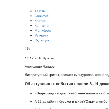
Тексты
События
Кратко
Контакты
Манифест
Реклама
Редакция
18+
14.12.2018
Кратко
Александр Чанцев
Литературный критик, эссеист-культуролог, японове
​Об актуальных события недели 8–14 дека
«Выргород» издал наиболее полное собра
А
22 декабря
«Кузьма и виртУОзы»
в клубе