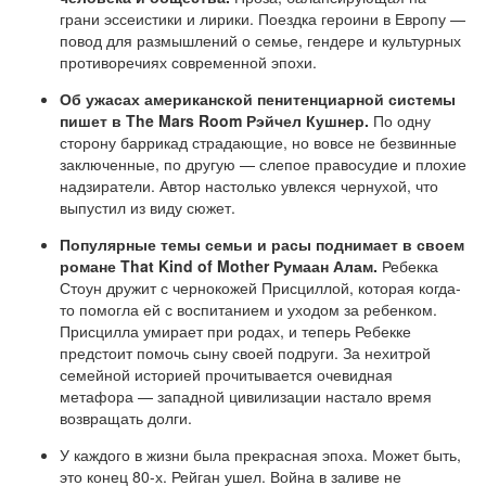
грани эссеистики и лирики. Поездка героини в Европу —
повод для размышлений о семье, гендере и культурных
противоречиях современной эпохи.
Об ужасах американской пенитенциарной системы
пишет в The Mars Room Рэйчел Кушнер.
По одну
сторону баррикад страдающие, но вовсе не безвинные
заключенные, по другую — слепое правосудие и плохие
надзиратели. Автор настолько увлекся чернухой, что
выпустил из виду сюжет.
Популярные темы семьи и расы поднимает в своем
романе That Kind of Mother Румаан Алам.
Ребекка
Стоун дружит с чернокожей Присциллой, которая когда-
то помогла ей с воспитанием и уходом за ребенком.
Присцилла умирает при родах, и теперь Ребекке
предстоит помочь сыну своей подруги. За нехитрой
семейной историей прочитывается очевидная
метафора — западной цивилизации настало время
возвращать долги.
У каждого в жизни была прекрасная эпоха. Может быть,
это конец 80-х. Рейган ушел. Война в заливе не