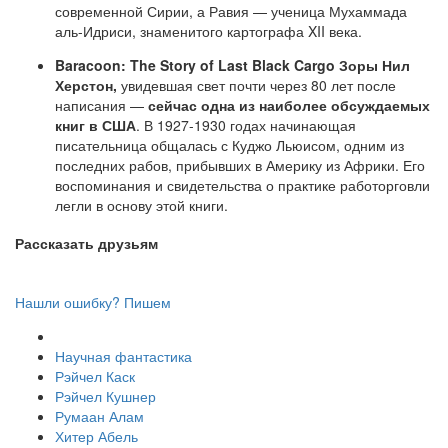
современной Сирии, а Равия — ученица Мухаммада
аль-Идриси, знаменитого картографа XII века.
Baracoon: The Story of Last Black Cargo Зоры Нил
Херстон,
увидевшая свет почти через 80 лет после
написания —
сейчас одна из наиболее обсуждаемых
книг в США
. В 1927-1930 годах начинающая
писательница общалась с Куджо Льюисом, одним из
последних рабов, прибывших в Америку из Африки. Его
воспоминания и свидетельства о практике работорговли
легли в основу этой книги.
Рассказать друзьям
Нашли ошибку? Пишем
Научная фантастика
Рэйчел Каск
Рэйчел Кушнер
Румаан Алам
Хитер Абель