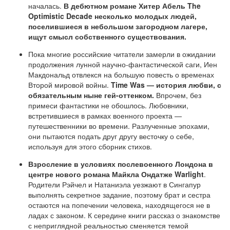
началась.
В дебютном романе Хитер Абель The
Optimistic Decade несколько молодых людей,
поселившиеся в небольшом загородном лагере,
ищут смысл собственного существования.
Пока многие российские читатели замерли в ожидании
продолжения лунной научно-фантастической саги, Иен
Макдональд отвлекся на большую повесть о временах
Второй мировой войны.
Time Was — история любви, с
обязательным ныне гей-оттенком.
Впрочем, без
примеси фантастики не обошлось. Любовники,
встретившиеся в рамках военного проекта —
путешественники во времени. Разлученные эпохами,
они пытаются подать друг другу весточку о себе,
используя для этого сборник стихов.
Взросление в условиях послевоенного Лондона в
центре нового романа Майкла Ондатже Warlight
.
Родители Рэйчел и Натаниэла уезжают в Сингапур
выполнять секретное задание, поэтому брат и сестра
остаются на попечении человека, находящегося не в
ладах с законом. К середине книги рассказ о знакомстве
с неприглядной реальностью сменяется темой