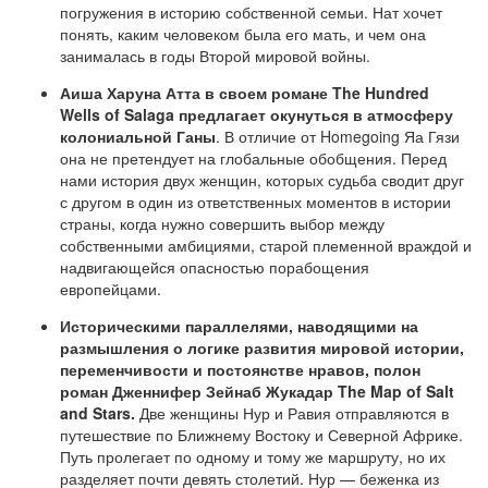
погружения в историю собственной семьи. Нат хочет
понять, каким человеком была его мать, и чем она
занималась в годы Второй мировой войны.
А
иша Харуна Атта в своем романе The Hundred
Wells of Salaga предлагает окунуться в атмосферу
колониальной Ганы
. В отличие от Homegoing Яа Гязи
она не претендует на глобальные обобщения. Перед
нами история двух женщин, которых судьба сводит друг
с другом в один из ответственных моментов в истории
страны, когда нужно совершить выбор между
собственными амбициями, старой племенной враждой и
надвигающейся опасностью порабощения
европейцами.
Историческими параллелями, наводящими на
размышления о логике развития мировой истории,
переменчивости и постоянстве нравов, полон
роман Дженнифер Зейнаб Жукадар The Map of Salt
and Stars.
Две женщины Нур и Равия отправляются в
путешествие по Ближнему Востоку и Северной Африке.
Путь пролегает по одному и тому же маршруту, но их
разделяет почти девять столетий. Нур — беженка из