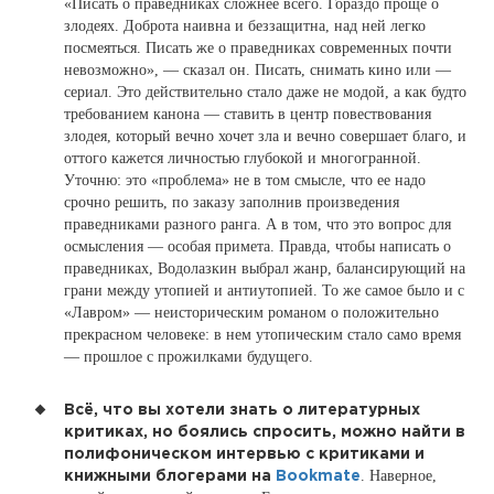
«Писать о праведниках сложнее всего. Гораздо проще о
злодеях. Доброта наивна и беззащитна, над ней легко
посмеяться. Писать же о праведниках современных почти
невозможно», — сказал он. Писать, снимать кино или —
сериал. Это действительно стало даже не модой, а как будто
требованием канона — ставить в центр повествования
злодея, который вечно хочет зла и вечно совершает благо, и
оттого кажется личностью глубокой и многогранной.
Уточню: это «проблема» не в том смысле, что ее надо
срочно решить, по заказу заполнив произведения
праведниками разного ранга. А в том, что это вопрос для
осмысления — особая примета. Правда, чтобы написать о
праведниках, Водолазкин выбрал жанр, балансирующий на
грани между утопией и антиутопией. То же самое было и с
«Лавром» — неисторическим романом о положительно
прекрасном человеке: в нем утопическим стало само время
— прошлое с прожилками будущего.
Всё, что вы хотели знать о литературных
критиках, но боялись спросить, можно найти в
полифоническом интервью с критиками и
. Наверное,
книжными блогерами на
Bookmate