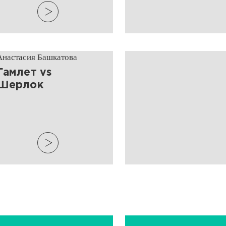
Анастасия Башкатова
​Гамлет vs
Шерлок