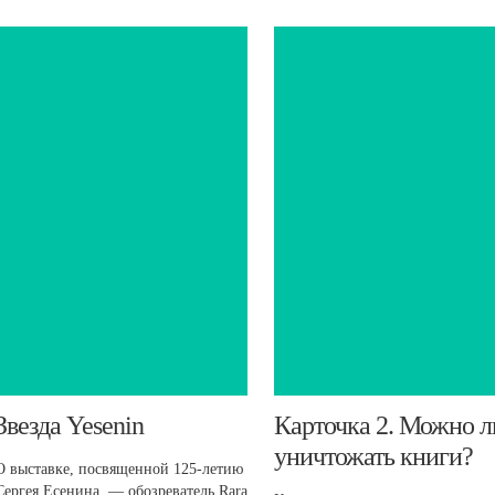
​Звезда Yesenin
Карточка 2. Можно л
уничтожать книги?
О выставке, посвященной 125-летию
Сергея Есенина, — обозреватель Rara