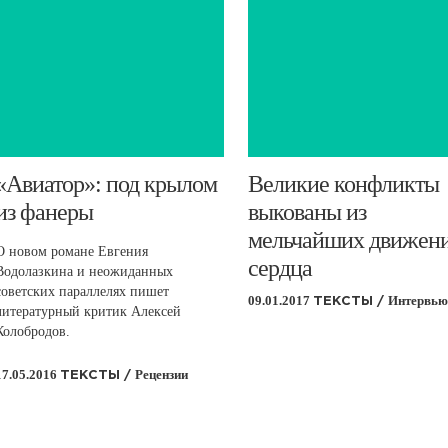
​«Авиатор»: под крылом
​Великие конфликты
из фанеры
выкованы из
мельчайших движен
О новом романе Евгения
сердца
Водолазкина и неожиданных
советских параллелях пишет
09.01.2017
Интервью
ТЕКСТЫ /
литературный критик Алексей
Колобродов.
17.05.2016
Рецензии
ТЕКСТЫ /