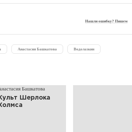
Нашли ошибку? Пишем
n
Анастасия Башкатова
Водолазкин
Анастасия Башкатова
Культ Шерлока
Холмса