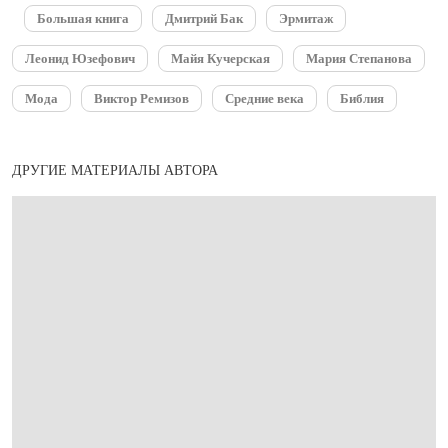
Большая книга
Дмитрий Бак
Эрмитаж
Леонид Юзефович
Майя Кучерская
Мария Степанова
Мода
Виктор Ремизов
Средние века
Библия
ДРУГИЕ МАТЕРИАЛЫ АВТОРА