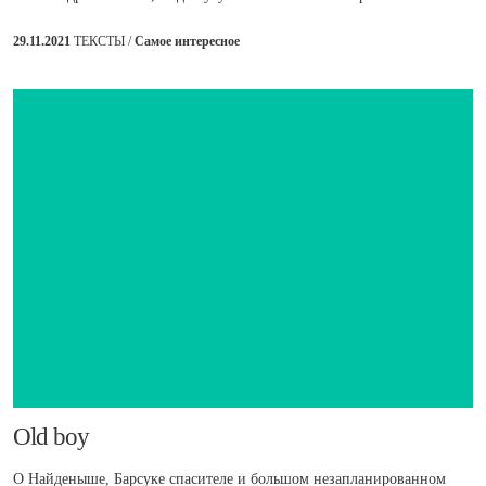
29.11.2021
ТЕКСТЫ /
Самое интересное
​Old boy
О Найденыше, Барсуке спасителе и большом незапланированном