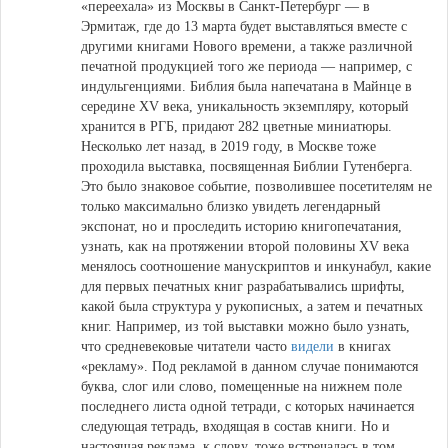
«переехала» из Москвы в Санкт-Петербург — в
Эрмитаж
, где до 13 марта будет выставляться вместе с
другими книгами Нового времени, а также различной
печатной продукцией того же периода — например, с
индульгенциями. Библия была напечатана в Майнце в
середине XV века, уникальность экземпляру, который
хранится в РГБ, придают 282 цветные миниатюры.
Несколько лет назад, в 2019 году, в Москве тоже
проходила выставка, посвященная Библии Гутенберга.
Это было знаковое событие, позволившее посетителям не
только максимально близко увидеть легендарный
экспонат, но и проследить историю книгопечатания,
узнать, как на протяжении второй половины XV века
менялось соотношение манускриптов и инкунабул, какие
для первых печатных книг разрабатывались шрифты,
какой была структура у рукописных, а затем и печатных
книг. Например, из той выставки можно было узнать,
что средневековые читатели часто
видели
в книгах
«рекламу». Под рекламой в данном случае понимаются
буква, слог или слово, помещенные на нижнем поле
последнего листа одной тетради, с которых начинается
следующая тетрадь, входящая в состав книги. Но и
настоящая реклама, к слову, тоже встречалась в том