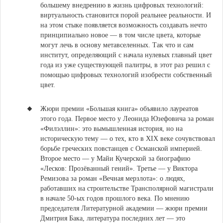
большему внедрению в жизнь цифровых технологий:
виртуальность становится порой реальнее реальности. И
на этом стыке появляется возможность создавать нечто
принципиально новое — в том числе цвета, которые
могут лечь в основу метавселенных. Так что и сам
институт, определяющий с начала нулевых главный цвет
года из уже существующей палитры, в этот раз решил с
помощью цифровых технологий изобрести собственный
цвет.
Жюри премии «Большая книга» объявило лауреатов
этого года.
Первое место у Леонида Юзефовича за роман
«Филэллин»: это вымышленная история, но на
историческую тему — о тех, кто в XIX веке сочувствовал
борьбе греческих повстанцев с Османской империей.
Второе место — у Майи Кучерской за биографию
«Лесков: Прозёванный гений». Третье — у Виктора
Ремизова за роман «Вечная мерзлота»: о людях,
работавших на строительстве Трансполярной магистрали
в начале 50-ых годов прошлого века. По мнению
председателя Литературной академии — жюри премии
Дмитрия Бака, литература последних лет — это