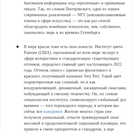
бытования информации под «приличные» и привычные
лекала. Так, по словам Пиотровского, одно из наших
современных развлечений — NFT (невзаимозаменяемые
токены в сфере искусства) — это как раз способ
облагородить новейшие технологии, чем, собственно,
занимались люди и во времена Гутенберга.
В мире красок тоже есть свои новости.
Институт цвета
Pantone (США), признанный во всем мире эксперт в
сфере колористики и стандартизации существующих
оттенков, определил главный цвет наступающего 2022
года.
Оттенок синего с примесью фиолетового и
красного, получивший название Very Peri. Такой цвет
охарактеризован как сложный, но и как
воодушевляющий, динамичный, насыщенный смыслами,
побуждающий к смелому творчеству. Он, по словам
специалистов института, символизирует глобальный дух
времени — того переходного периода, в котором мы
сейчас все
находимся
. Жители многих стран уже
получили уникальный, отчасти травмирующий опыт
массовой и продолжительной социальной изоляции, что
привело к смене приоритетов и стандартов, к еще