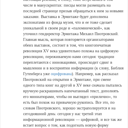
числе в манускриптах: писцы могли размещать на
последней странице призыв обращаться к ним за новыми
заказами. Выставка в Эрмитаже будет дополнена
экспонатами из фонда музея, что и ее тоже сделает
уникальной в своем роде и «паломнической», как
уточнил гендиректор Эрмитажа Михаил Пиотровский.
Главная мысль, которая повторяется организаторами
обеих выставок, состоит в том, что книгопечатная
революция XV века удивительно похожа на цифровую
революцию, переживаемую нами сегодня: традиции
переплетаются с инновациями, происходит сдвиг в
мышлении и в восприятии информации (к слову, Библия
Гутенберга уже
оцифрована
). Например, как рассказал
Пиотровский на открытии в Эрмитаже, при смене
одного типа книг на другой в XV веке сначала пытались
вручную раскрашивать напечатанный текст, дополнять
его миниатюрами, чтобы он выглядел «прилично», то
есть был похож на привычную рукопись. Все это, по
словам Пиотровского, хорошо экстраполируется и на
сегодняшний день: сегодня у нас третий этап
информационной революции — цифровой, и все так же
встает вопрос о том, как подогнать новую форму