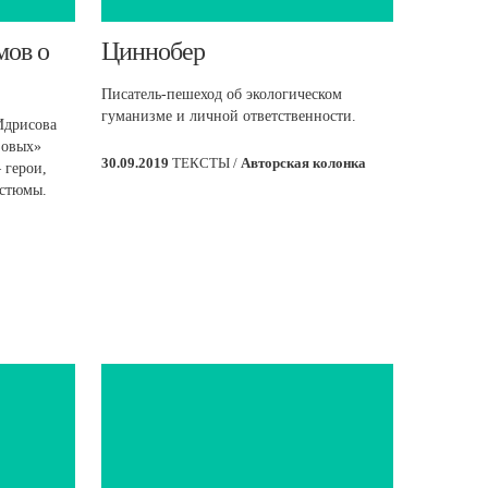
мов о
Циннобер
Писатель-пешеход об экологическом
гуманизме и личной ответственности.
Идрисова
зовых»
30.09.2019
ТЕКСТЫ /
Авторская колонка
 герои,
остюмы.