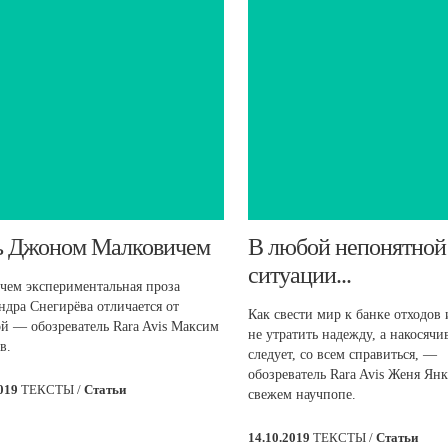
ь Джоном Малковичем
​В любой непонятной
ситуации...
 чем экспериментальная проза
ндра Снегирёва отличается от
Как свести мир к банке отходов 
й — обозреватель Rara Avis Максим
не утратить надежду, а накосячи
в.
следует, со всем справиться, —
обозреватель Rara Avis Женя Ян
2019
ТЕКСТЫ /
Статьи
свежем научпопе.
14.10.2019
ТЕКСТЫ /
Статьи