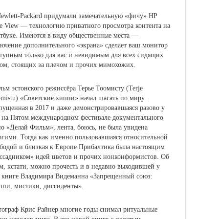
ewlett-Packard придумали замечательную «фичу» HP
e View — технологию приватного просмотра контента на
тбуке.
Имеются в виду общественные места —
ючение дополнительного «экрана» сделает ваш монитор
тупным только для вас и невидимым для всех сидящих
ом, стоящих за плечом и прочих мимохожих.
ьм эстонского режиссёра Терье Тоомисту (Terje
mistu) «Советские хиппи» начал шагать по миру.
ущенная в 2017 и даже демонстрировавшаяся разово у
 на Пятом международном фестивале документального
о «Делай Фильм», лента, боюсь, не была увидена
гими. Тогда как именно пользовавшаяся относительной
бодой и близкая к Европе Прибалтика была настоящим
ссадником» идей цветов и прочих нонконформистов. Об
м, кстати, можно прочесть и в недавно выходившей у
 книге Владимира Видеманна «Запрещенный союз:
пи, мистики, диссиденты».
ограф Крис Райнер многие годы снимал ритуальные