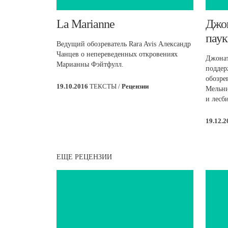
​La Marianne
​Джо
паук
Ведущий обозреватель Rara Avis Александр
Чанцев о непереведенных откровениях
Джонат
Марианны Фэйтфулл.
поддер
обозре
19.10.2016
ТЕКСТЫ /
Рецензии
Мельни
и лесб
19.12.
ЕЩЕ РЕЦЕНЗИИ