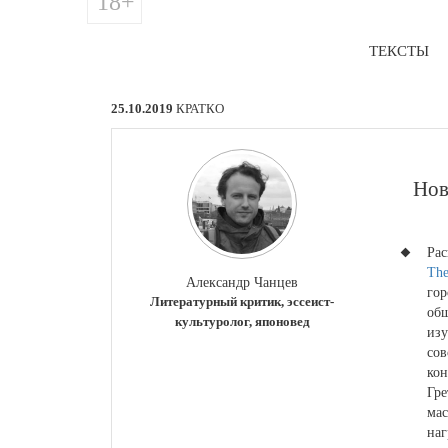
18+
ТЕКСТЫ
25.10.2019
КРАТКО
​Но
Рас
The
Александр Чанцев
гор
Литературный критик, эссеист-
об
культуролог, японовед
изу
сов
кон
Гре
мас
наг