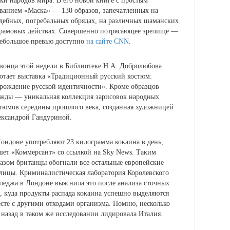
ки народов мира.
В его новой книге с простым
ванием «Маска» — 130 образов, запечатленных на
дебных, погребальных обрядах, на различных шаманских
рамовых действах. Совершенно потрясающее зрелище —
ебольшое превью доступно
на сайте CNN
.
конца этой недели
в Библиотеке Н.А. Добролюбова
отает выставка «Традиционный русский костюм:
рождение русской идентичности»
. Кроме образцов
жды — уникальная коллекция зарисовок народных
тюмов середины прошлого века, созданная художницей
ксандрой Гандуриной.
ондоне употребляют 23 килограмма кокаина в день,
ет «Коммерсант» со ссылкой на Sky News.
Таким
азом британцы обогнали все остальные европейские
лицы. Криминалистическая лаборатория Королевского
леджа в Лондоне выяснила это после анализа сточных
, куда продукты распада кокаина успешно выделяются
сте с другими отходами организма. Помню, несколько
 назад в таком же исследовании лидировала Италия.