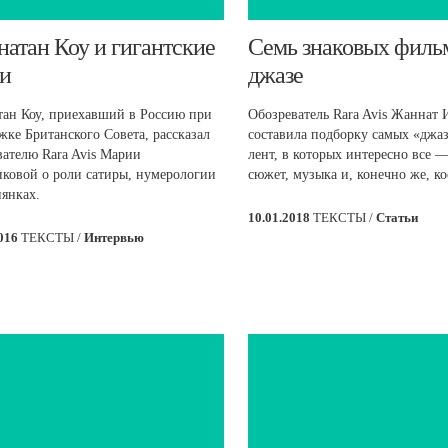
натан Коу и гигантские
​Семь знаковых филь
и
джазе
ан Коу, приехавший в Россию при
Обозреватель Rara Avis Жаннат 
жке Британского Совета, рассказал
составила подборку самых «джа
вателю Rara Avis Марии
лент, в которых интересно все —
ковой о роли сатиры, нумерологии
сюжет, музыка и, конечно же, к
иянках.
10.01.2018
ТЕКСТЫ /
Статьи
2016
ТЕКСТЫ /
Интервью