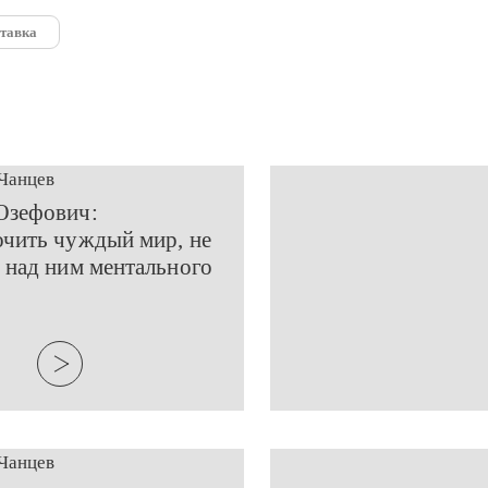
тавка
Чанцев
Юзефович:
чить чуждый мир, не
 над ним ментального
Чанцев