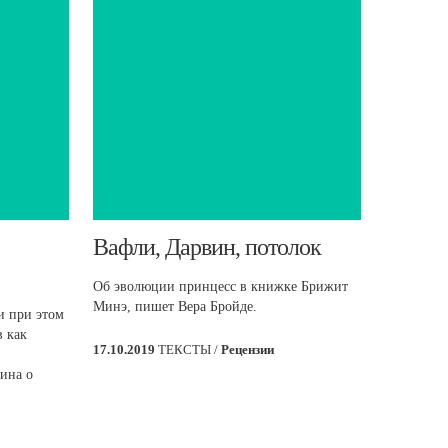
​Вафли, Дарвин, потолок
Об эволюции принцесс в книжке Брижит
Минэ, пишет Вера Бройде.
и при этом
в как
17.10.2019
ТЕКСТЫ /
Рецензии
кина о