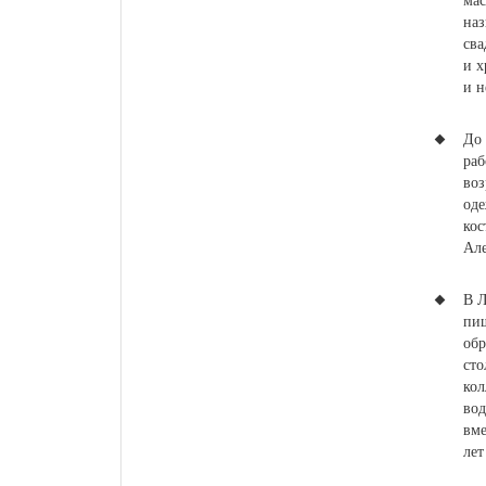
мас
наз
сва
и х
и н
До 
раб
воз
оде
кос
Але
В Л
пиш
обр
сто
кол
вод
вме
лет