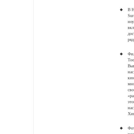
В H
Sur
ноу
вкл
дос
ряд
Фил
Too
Вып
нас
кин
мно
сво
«ра
это
нас
Хип
Фот