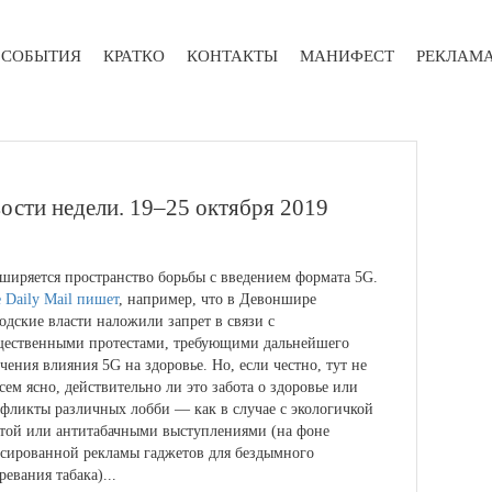
СОБЫТИЯ
КРАТКО
КОНТАКТЫ
МАНИФЕСТ
РЕКЛАМ
вости недели. 19–25 октября 2019
ширяется пространство борьбы с введением формата 5G.
 Daily Mail пишет
, например, что в Девоншире
одские власти наложили запрет в связи с
щественными протестами, требующими дальнейшего
чения влияния 5G на здоровье. Но, если честно, тут не
сем ясно, действительно ли это забота о здоровье или
фликты различных лобби — как в случае с экологичкой
той или антитабачными выступлениями (на фоне
сированной рекламы гаджетов для бездымного
ревания табака)...