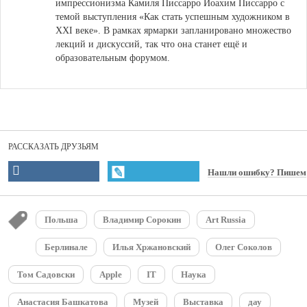
импрессионизма Камиля Писсарро Иоахим Писсарро с
темой выступления «Как стать успешным художником в
XXI веке». В рамках ярмарки запланировано множество
лекций и дискуссий, так что она станет ещё и
образовательным форумом.
РАССКАЗАТЬ ДРУЗЬЯМ
Нашли ошибку? Пишем
Польша
Владимир Сорокин
Art Russia
Берлинале
Илья Хржановский
Олег Соколов
Том Садовски
Apple
IT
Наука
Анастасия Башкатова
Музей
Выставка
дау