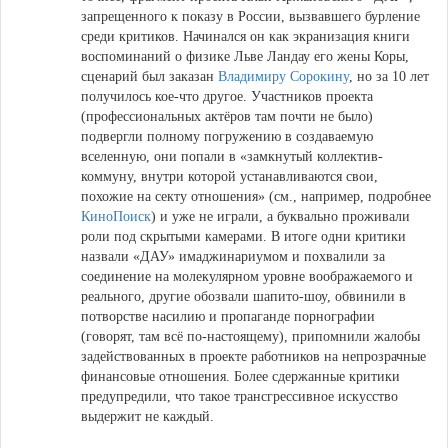
запрещенного к показу в России, вызвавшего бурление
среди критиков. Начинался он как экранизация книги
воспоминаний о физике Льве Ландау его жены Коры,
сценарий был заказан
Владимиру Сорокину
, но за 10 лет
получилось кое-что другое. Участников проекта
(профессиональных актёров там почти не было)
подвергли полному погружению в создаваемую
вселенную, они попали в «замкнутый коллектив-
коммуну, внутри которой устанавливаются свои,
похожие на секту отношения» (см., например, подробнее
КиноПоиск
) и уже не играли, а буквально проживали
роли под скрытыми камерами. В итоге одни критики
назвали «ДАУ» имаджинариумом и похвалили за
соединение на молекулярном уровне воображаемого и
реального, другие обозвали шапито-шоу, обвинили в
потворстве насилию и пропаганде порнографии
(говорят, там всё по-настоящему), припомнили жалобы
задействованных в проекте работников на непрозрачные
финансовые отношения. Более сдержанные критики
предупредили, что такое трансгрессивное искусство
выдержит не каждый.