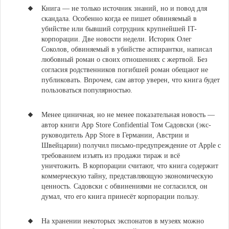
Книга — не только источник знаний, но и повод для
скандала. Особенно когда ее пишет обвиняемый в
убийстве или бывший сотрудник крупнейшей IT-
корпорации. Две новости недели. Историк
Олег
Соколов, обвиняемый в убийстве аспирантки, написал
любовный роман о своих отношениях с жертвой
. Без
согласия родственников погибшей роман обещают не
публиковать. Впрочем, сам автор уверен, что книга будет
пользоваться популярностью.
Менее циничная, но не менее показательная новость —
автор книги App Store Confidential Том Садовски (экс-
руководитель App Store в Германии, Австрии и
Швейцарии) получил письмо-предупреждение от Apple
с
требованием изъять из продажи тираж и всё
уничтожить. В корпорации считают, что книга содержит
коммерческую тайну, представляющую экономическую
ценность. Садовски с обвинениями не согласился, он
думал, что его книга принесёт корпорации пользу.
На хранении некоторых экспонатов в музеях можно