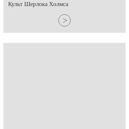
Культ Шерлока Холмса