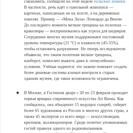
сэкономить, сообщили на этой неделе
польские химики
.
В частности, речь идёт о панельной живописи —
картинах, написанных не на холсте, а на деревянных
панелях. Пример — «Мона Лиза» Леонардо да Винчи.
До последнего момента мелкие трещины на полотнах —
кракелюры — воспринимались как угроза для шедевров.
Сотрудники многих музеев поддерживают постоянный
уровень температуры (21 °C) и влажности (45-55%),
чтобы остановить разрушение. Но теперь исследователи
объявили, что таким полотнам мелкие трещины,
наоборот, помогают выжить даже в «немузейных»
условиях. Учёные надеются: это знание поможет создать
более дешевые системы климат-контроля в старых
зданиях музеев, где такие возможности ограничены.
В Москве, в Гостином дворе с 20 по 23 февраля проходит
первая ярмарка современного искусства Art Russia
. Как
сообщалось, она объединит 15 ведущих галерей, соберет
более 65 художников из России и многих других стран, а
также 45 экспертов со всего мира — искусствоведов,
критиков, коллекционеров. Среди почетно упоминаемых
гостей правнук одного из родоначальников