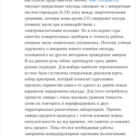
выступили представители МИФИ.
Как сообщается
,
текущее определение секунды связывает ее с конкретным
числом переходов (9,192 млн) между энергетическими
уровнями, которые ионы цезия-133 совершают внутри
атомных часов при взаимодействиях с
электромагнитными волнами. Но в последние годы
качество измерительных приборов и точность работы
атомных часов значительно улучшились. Поэтому ученые
задумались о введении нового понятия секунды,
основанного на других методиках проведения замеров.
И на данную роль сейчас претендуют сразу девять
разных подходов. Для выбора наиболее перспективного
из них была составлена специальная дорожная карта,
набор критериев, который позволит однозначно
признать первенство какого-то одного из девяти новых
вариантов определения секунды. Для этого потребуется
провести замеры с очень высоким уровнем точности,
затем их повторить и верифицировать в двух
территориально разнесенных лабораториях. Причем
замеры придется проводить с учетом влияния теории
относительности на ход времени, что заметно усложняет
весь процесс. Пока что все необходимые работы
завершены конкурирующими научными коллективами