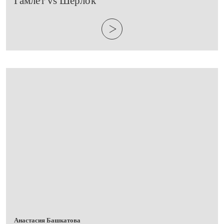
​Гамлет vs Шерлок
Анастасия Башкатова