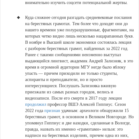
внимательно изучить соцсети потенциальной жертвы.
Куда сложнее сегодня разгадать средневековые послания
на берестяных грамотах.
Тем более что доходят они до
нашего времени уже полуразрушенные, фрагментами, на
которых четко видно лишь несколько нацарапанных букв.
В ноябре в Высшей школе экономики состоялась лекция
с разбором берестяных грамот, найденных за 2022 год.
Ранее с такими сообщениями неизменно выступал
выдающийся лингвист, академик Андрей Зализняк, в это
время в огромной аудитории МГУ негде было яблоку
упасть — причем приходили не только студенты,
аспиранты и преподаватели, но и просто
интересующиеся. Послушать Зализняка вживую
приезжали из самых разных городов, велись и
видеозаписи. После его смерти в 2017 году лекции
продолжил
профессор ВШЭ Алексей Гиппиус. Сезон
2022 года
признан
удачным: археологи обнаружили 15
берестяных грамот, в основном в Великом Новгороде. Но
упомянул Гиппиус и две находки, сделанные в Вологде,
правда, назвать их именно «грамотами» нельзя: это
надписи на берестяных изделиях, причем одна из них,