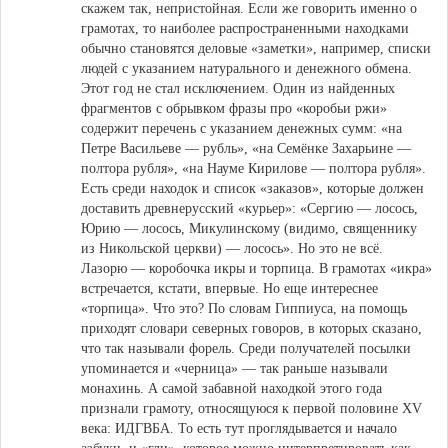
скажем так, непристойная. Если же говорить именно о
грамотах, то наиболее распространенными находками
обычно становятся деловые «заметки», например, списки
людей с указанием натурального и денежного обмена.
Этот год не стал исключением. Один из найденных
фрагментов с обрывком фразы про «коробьи ржи»
содержит перечень с указанием денежных сумм: «на
Петре Васильеве — рубль», «на Семёнке Захарьине —
полтора рубля», «на Науме Кирилове — полтора рубля».
Есть среди находок и список «заказов», которые должен
доставить древнерусский «курьер»: «Сергию — лосось,
Юрию — лосось, Микулинскому (видимо, священнику
из Никольской церкви) — лосось». Но это не всё.
Лазорю — коробочка икры и торпица. В грамотах «икра»
встречается, кстати, впервые. Но еще интереснее
«торпица». Что это? По словам Гиппиуса, на помощь
приходят словари северных говоров, в которых сказано,
что так называли форель. Среди получателей посылки
упоминается и «черница» — так раньше называли
монахинь. А самой забавной находкой этого года
признали грамоту, относящуюся к первой половине XV
века: ИДГВБА. То есть тут проглядывается и начало