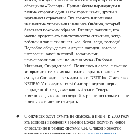
азбуки, и «гди», которое можно интерпретировать как
обращение «Господи». Причем буквы перевернуты в
разные стороны: одни вверх тормашками, другие в
зеркальном отражении. Эта грамота напоминает
знаменитые упражнения мальчика Онфима, который
баловался похожим образом. Гиппиус пошутил, что
можно представить гипотетическую ситуацию, когда
ребенок и так и сяк пишет: «аз, буки, веди, господи!»
Подробно обсуждались и другие находки, которые
интересны новой лексикой, топонимами,
наименованиями жен по имени мужа (Глебовая,
Мишиная, Спиридановая). Появились и слова, значение
которых долгое время вызывало споры: например, у
супруги Спиридона есть «два локтя NЕПРѢ». И что такое
NЕПРѢ? У исследователей было три версии: нерпа,
непряденный лен, домотканный холст. Теперь
выяснилось, что это последний вариант, поскольку нерпу
и лен «локтями» не измерить.
О секундах будут думать не свысока,
а иначе.
В 2030 году
эта единица измерения времени может получить новое
определение в рамках системы СИ. С такой новостью