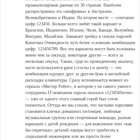
проанализировав данные по 30 странам. Наиболее
распространена эта «шифровка» в Австралии,
Великобритании и Индии. На втором месте — сочетание
цифр 123456. Больше всего любят такой вариант в
Бразилии, Индонезии, Италии, Чили, Канаде, Колумбии,
Венгрии, Малайзии. Замыкает тройку в списке паролей
Капитана Очевидность чуть более «сложная» комбинация
цифр: 123456789. Все эти варианты могут быть взломаны
менее чем за секунду, некоторые другие — всего за
несколько секунд. Также, судя по проведенному анализу,
часто используются guest («гость») и qwerty — это
комбинация идущих друг за другом букв в английской
раскладке клавиатуры. Сразу вспоминается момент из
сериала «Мистер Робот», в котором у не самого умного
сотрудника IT-компании пароль оказался «123456Seven»
— уже от одного этого главный герой был готов
поежиться. Оттуда же мы узнали, что частыми паролями
становятся клички домашних питомцев, любимые
музыкальные группы или спортивные команды, разные
вариации с датой рождения — для выяснения этих «как
бы секретных» деталей хакеры могут прибегать к
социальной инженерии или же просто более