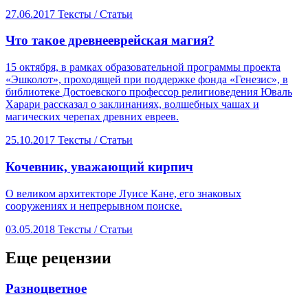
27.06.2017
Тексты /
Статьи
​Что такое древнееврейская магия?
15 октября, в рамках образовательной программы проекта
«Эшколот», проходящей при поддержке фонда «Генезис», в
библиотеке Достоевского профессор религиоведения Юваль
Харари рассказал о заклинаниях, волшебных чашах и
магических черепах древних евреев.
25.10.2017
Тексты /
Статьи
Кочевник, уважающий кирпич
О великом архитекторе Луисе Кане, его знаковых
сооружениях и непрерывном поиске.
03.05.2018
Тексты /
Статьи
Еще рецензии
​Разноцветное