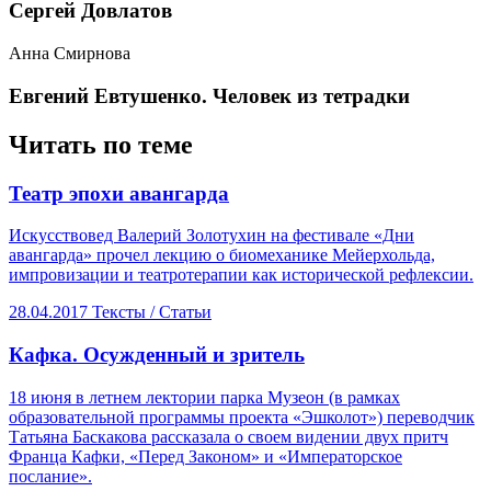
​Сергей Довлатов
Анна Смирнова
Евгений Евтушенко. Человек из тетрадки
Читать по теме
​Театр эпохи авангарда
Искусствовед Валерий Золотухин на фестивале «Дни
авангарда» прочел лекцию о биомеханике Мейерхольда,
импровизации и театротерапии как исторической рефлексии.
28.04.2017
Тексты /
Статьи
​Кафка. Осужденный и зритель
18 июня в летнем лектории парка Музеон (в рамках
образовательной программы проекта «Эшколот») переводчик
Татьяна Баскакова рассказала о своем видении двух притч
Франца Кафки, «Перед Законом» и «Императорское
послание».