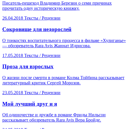
Писатель-пешеход Владимир Березин о семи причинах
прочитать одну историческую книжку.
26.04.2018
Тексты /
Рецензии
​Сокровище для недорослей
О тонкостях воспитательного процесса в фильме «Хулиганье»
— обозреватель Rara Avis Жаннат Идрисова.
17.05.2018
Тексты /
Рецензии
​Проза для взрослых
О жизни после смерти в романе Колма Тойбина рассказывает
литературный критик Сергей Морозов.
23.05.2018
Тексты /
Рецензии
​Мой лучший друг и я
Об одиночестве и дружбе в романе Фриды Нильсон
рассказывает обозреватель Rara Avis Вера Бройде.