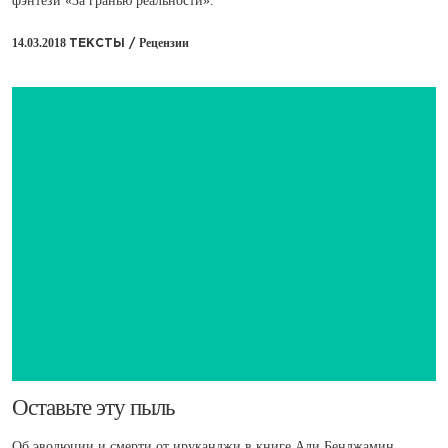
фэнтези «За гранью реальности».
14.03.2018
Рецензии
ТЕКСТЫ /
​Оставьте эту пыль
Об эволюции и смерти от ируканджи в книге Али Бенджамин,