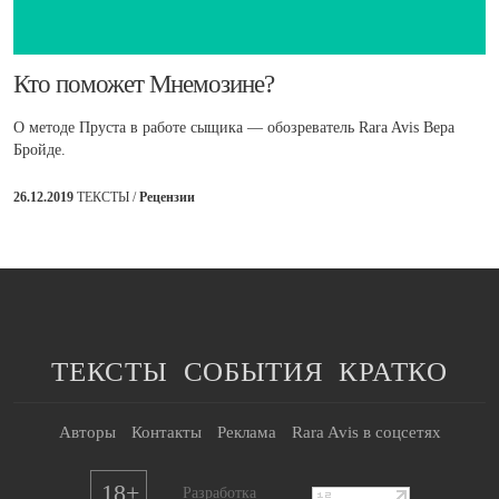
​Кто поможет Мнемозине?
О методе Пруста в работе сыщика — обозреватель Rara Avis Вера
Бройде.
26.12.2019
ТЕКСТЫ /
Рецензии
ТЕКСТЫ
СОБЫТИЯ
КРАТКО
Авторы
Контакты
Реклама
Rara Avis в соцсетях
18+
Разработка