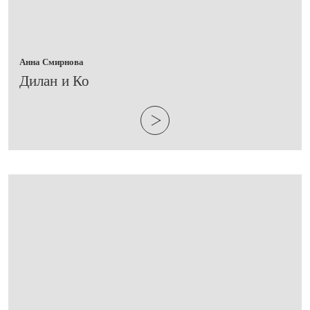
Анна Смирнова
​Дилан и Ко