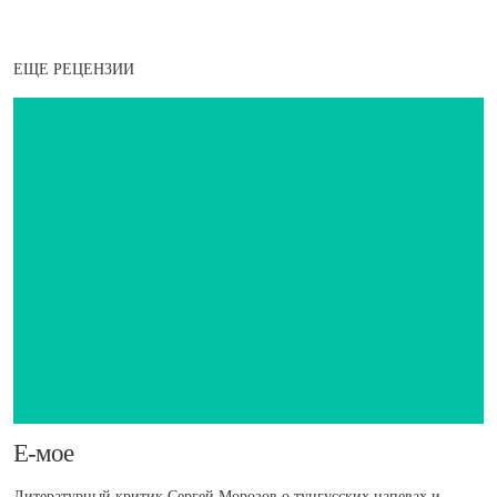
ЕЩЕ РЕЦЕНЗИИ
​Е-мое
Литературный критик Сергей Морозов о тунгусских напевах и