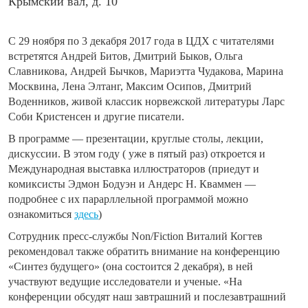
Крымский вал, д. 10
С 29 ноября по 3 декабря 2017 года в ЦДХ
с читателями
встретятся Андрей Битов, Дмитрий Быков, Ольга
Славникова, Андрей Бычков, Мариэтта Чудакова, Марина
Москвина, Лена Элтанг, Максим Осипов, Дмитрий
Воденников, живой классик норвежской литературы Ларс
Соби Кристенсен и другие писатели.
В программе — презентации, круглые столы, лекции,
дискуссии. В этом году ( уже в пятый раз) откроется и
Международная выставка иллюстраторов (приедут и
комиксисты Эдмон Бодуэн и Андерс Н. Кваммен —
подробнее с их парарллельной программой можно
ознакомиться
здесь
)
Сотрудник пресс-службы Non/Fiction Виталий Когтев
рекомендовал также обратить внимание на конференцию
«Синтез будущего» (она состоится 2 декабря), в ней
участвуют ведущие исследователи и ученые. «На
конференции обсудят наш завтрашний и послезавтрашний