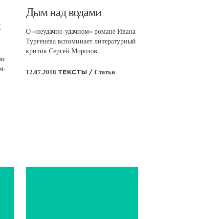
​Дым над водами
й
О «неудачно-удачном» романе Ивана
Тургенева вспоминает литературный
критик Сергей Морозов.
ли
м-
12.07.2018
Статьи
ТЕКСТЫ /