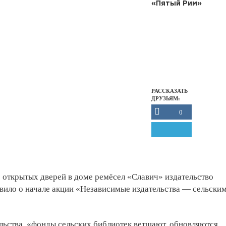
«Пятый Рим»
РАССКАЗАТЬ
ДРУЗЬЯМ:
0
е открытых дверей в доме ремёсел «Славич» издательство
вило о начале акции «Независимые издательства — сельски
льства, «фонды сельских библиотек ветшают, обновляются