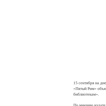
15 сентября на дн
«Пятый Рим» объя
библиотекам»
.
По мнению издате