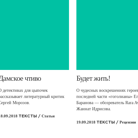
​Дамское чтиво
​Будет жить!
О детективах для цыпочек
О чудесных воскрешениях герое
рассказывает литературный критик
последней части «гоголианы» Е
Сергей Морозов.
Баранова — обозреватель Rara A
Жаннат Идрисова.
18.09.2018
Статьи
ТЕКСТЫ /
19.09.2018
Рецензии
ТЕКСТЫ /