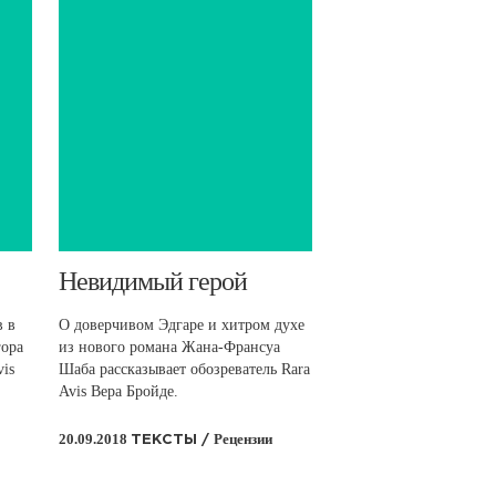
​Невидимый герой
в в
О доверчивом Эдгаре и хитром духе
гора
из нового романа Жана-Франсуа
vis
Шаба рассказывает обозреватель Rara
Avis Вера Бройде.
20.09.2018
Рецензии
ТЕКСТЫ /