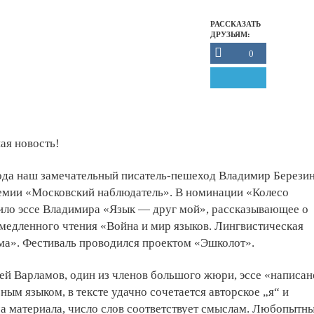
РАССКАЗАТЬ
ДРУЗЬЯМ:
0
ная новость!
года наш замечательный писатель-пешеход Владимир Берези
ремии «Московский наблюдатель
». В номинации «Колесо
ило эссе Владимира «Язык — друг мой», рассказывающее о
медленного чтения «Война и мир языков. Лингвистическая
ма». Фестиваль проводился проектом «Эшколот».
ей Варламов, один из членов большого жюри, эссе «написан
ным языком, в тексте удачно сочетается авторское „я“ и
а материала, число слов соответствует смыслам. Любопытн