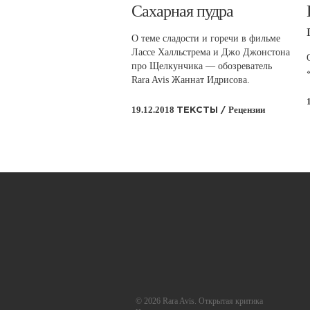
​Сахарная пудра
О теме сладости и горечи в фильме
Лассе Халльстрема и Джо Джонстона
про Щелкунчика — обозреватель
Rara Avis Жаннат Идрисова.
19.12.2018
Рецензии
ТЕКСТЫ /
© 2026 Rara Avis. Открытая критика