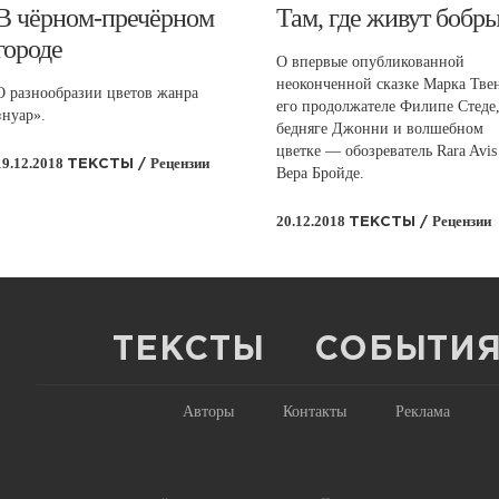
​В чёрном-пречёрном
​Там, где живут бобр
городе
О впервые опубликованной
неоконченной сказке Марка Твен
О разнообразии цветов жанра
его продолжателе Филипе Стеде
«нуар».
бедняге Джонни и волшебном
цветке — обозреватель Rara Avis
19.12.2018
Рецензии
ТЕКСТЫ /
Вера Бройде.
20.12.2018
Рецензии
ТЕКСТЫ /
ТЕКСТЫ
СОБЫТИ
Авторы
Контакты
Реклама