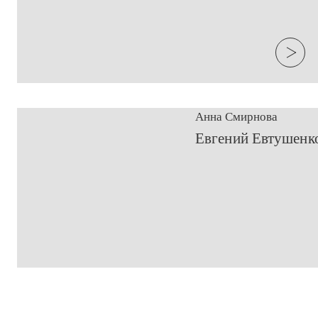
Анна Смирнова
Евгений Евтушенко