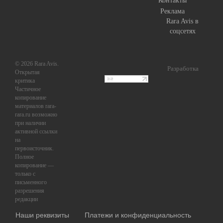
Контакты
Реклама
Rara Avis в
соцсетях
© 2026 Rara Avis.
Разработка
Открытая
критика
Частичное
копирование
материалов rara-
rara.ru возможно
при наличии
активной ссылки
на
первоисточник.
Полное
копирование —
только с
письменного
разрешения
редакции
Наши реквизиты
Платежи и конфиденциальность