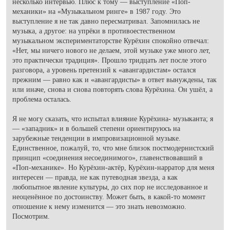
несколько интервью. Плюс к тому — выступление «Поп-
механики» на «Музыкальном ринге» в 1987 году. Это
выступление я не так давно пересматривал. Запомнилась не
музыка, а другое: на упрёки в противоестественном
музыкальном экспериментаторстве Курёхин спокойно отвечал:
«Нет, мы ничего нового не делаем, этой музыке уже много лет,
это практически традиция». Прошло тридцать лет после этого
разговора, а уровень претензий к «авангардистам» остался
прежним — равно как и «авангардисты» в ответ вынуждены, так
или иначе, снова и снова повторять слова Курёхина. Он ушёл, а
проблема осталась.
Я не могу сказать, что испытал влияние Курёхина- музыканта; я
— «западник» и в большей степени ориентируюсь на
зарубежные тенденции в импровизационной музыке.
Единственное, пожалуй, то, что мне близок постмодернистский
принцип «соединения несоединимого», главенствовавший в
«Поп-механике». Но Курёхин-актёр, Курёхин-нарратор для меня
интересен — правда, не как путеводная звезда, а как
любопытное явление культуры, до сих пор не исследованное и
неоценённое по достоинству. Может быть, в какой-то момент
отношение к нему изменится — это знать невозможно.
Посмотрим.