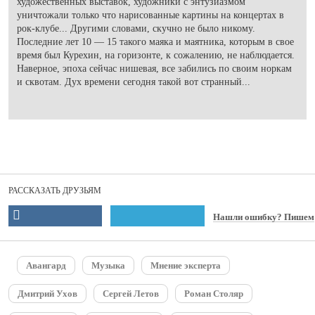
художественных выставок, художники с энтузиазмом
уничтожали только что нарисованные картины на концертах в
рок-клубе... Другими словами, скучно не было никому.
Последние лет 10 — 15 такого маяка и маятника, которым в свое
время был Курехин, на горизонте, к сожалению, не наблюдается.
Наверное, эпоха сейчас нишевая, все забились по своим норкам
и сквотам. Дух времени сегодня такой вот странный...
РАССКАЗАТЬ ДРУЗЬЯМ
Нашли ошибку? Пишем
Авангард
Музыка
Мнение эксперта
Дмитрий Ухов
Сергей Летов
Роман Столяр