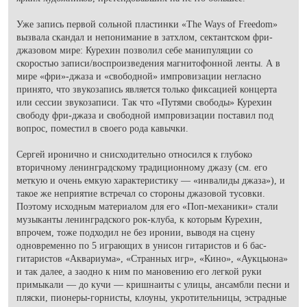
Уже запись первой сольной пластинки «The Ways of Freedom»
вызвала скандал и непонимание в затхлом, сектантском фри-
джазовом мире: Курехин позволил себе манипуляции со
скоростью записи/воспроизведения магнитофонной ленты. А в
мире «фри»-джаза и «свободной» импровизации негласно
принято, что звукозапись является только фиксацией концерта
или сессии звукозаписи. Так что «Путями свободы» Курехин
свободу фри-джаза и свободной импровизации поставил под
вопрос, поместил в своего рода кавычки.
Сергей иронично и снисходительно относился к глубоко
вторичному ленинградскому традиционному джазу (см. его
меткую и очень емкую характеристику — «инвалиды джаза»), и
такое же неприятие встречал со стороны джазовой тусовки.
Поэтому исходным материалом для его «Поп-механики» стали
музыканты ленинградского рок-клуба, к которым Курехин,
впрочем, тоже подходил не без иронии, выводя на сцену
одновременно по 5 играющих в унисон гитаристов и 6 бас-
гитаристов «Аквариума», «Странных игр», «Кино», «Аукцыона»
и так далее, а заодно к ним по мановению его легкой руки
примыкали — до кучи — кришнаиты с улицы, ансамбли песни и
пляски, пионеры-горнисты, клоуны, укротительницы, эстрадные