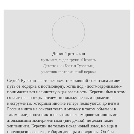
Денис Третьяков
музыкант, лидер групп «Церковь
Детства» и «Братья Тузловы»,
участник кроторианской церкви
Сергей Курехин — это человек, показавший советским людям
путь от модерна к постмодерну, когда под «постмодернизмом»
понимается вся наличествующая реальность. Курехин был в этом
смысле первооткрывателем, поскольку первым применил
инструменты, которыми многие теперь пользуются: до него в
России никто не сочетал театр и музыку в таком объеме и в
таком виде, почти никто не занимался импровизационными
атональными экспериментами (вне джаза), не делал такие
хеппенинги. Курехин не только искал новый язык, но еще и
популяризировал его, собирая дворцы и стадионы. Он был