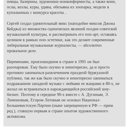
певцы, балерины, художники-нонконформисты, а также кони,
ослы, козлы, куры, удавы, обезьяны из зоопарка, модели в
купальниках с конкурса красоты...
Сергей создал удивительный микс (наподобие миксов Джона
Кейджа) из множества сценических явлений поздне-советской
музыкальной культуры, и рассматривать его поп-арт, оставаясь
целиком в рамках поп-эстетики, как это делают современные
либеральные музыкальные журналисты, — абсолютно
провальное дело.
Переменами, произошедшим в стране в 1991 он был
разочарован. Ему было скучно и неинтересно, да и просто
противно заниматься развлечением праздной буржуазной
публики, так же как было скучно и неинтересно заниматься
подражанием западной музыке с любыми ее жанрами в 80-х, не
желал он встраиваться в нарождающийся российский шоу-
бизнес. Поэтому в середине 90-х вместе с А. Дугиным, Э.
Лимоновым, Егором Летовым он основал Национал-
Большевистскую Партию (ныне запрещенную в РФ
—
прим.
ред.
), ставшую первым в стране опытом художественного
активизма.