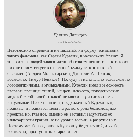
Данила Давыдов
поэт, филолог
Невозможно определить ни масштаб, ни форму понимания
такого феномена, как Сергей Курехин, в нескольких фразах. Я
знаю и знал людей такого масштаба совсем немного — кто-то из
них не присутствует в нынешней культуре, кто-то в ней
очевиден (Андрей Монастырский, Дмитрий А. Пригов,
возможно, Тимур Новиков). Но, будучи изначально человеком не
логоцентричным, а музыкальным, Курехин имел возможность
взорвать границы стилей, жанров, искусств, поведенческих
моделей с той силой, с какой не могли люди словесные и
визуальные. Проект синтеза, предложенный Курехиным,
подвигал и подвигает меня на разного рода беспомощные
проекты, но, главное, именно он заставил задуматься об
иллюзорности границ не на уровне теории, а разрушая их.
Поэтому моя благодарность Курехину будет вечной, а учеба,
возможно, проступит на старости лет.