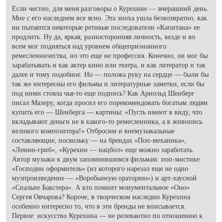
Если честно, для меня разговоры о Курехине — вчерашний день.
Мне с его наследием все ясно. Эта эпоха ушла безвозвратно, как
ни пытаются некоторые ретивые последователи «Капитана» ее
продлить. Ну да, яркая, разносторонняя личность, везде и во
всем мог подняться над уровнем общепризнанного
ремесленничества, но это еще не профессия. Конечно, он мог бы
зарабатывать и как актер кино или театра, и как литератор и так
далее и тому подобное. Но — положа руку на сердце — были бы
так же интересны его фильмы и литературные заметки, если бы
под ними стояла чья-то еще подпись? Как Арнольд Шенберг
писал Малеру, когда просил его порекомендовать богатым людям
купить его — Шенберга — картины: «Пусть имеют в виду, что
вкладывают деньги не в какого-то ремесленника, а в живопись
великого композитора!» Отбросим и внемузыкальные
составляющие, поскольку — на брендах «Поп-механика»,
«Ленин-гриб», «Курехин — нацбол» еще можно заработать.
Автор музыки к двум запомнившимся фильмам: поп-мистике
«Господин оформитель» (из которого нарезал еще не одно
музпроизведение — «Воробьиную ораторию») и арт-хаусной
«Спальне Бакстера». А кто помнит монументальное «Оно»
Сергея Овчарова? Короче, в творческом наследии Курехина
особенно интересно то, что в эти бренды не вписывается.
Первое: искусство Курехина — не релевантно по отношению к