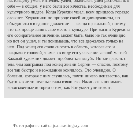
настоящему умен, интеллектуален, обаятелен, умел располагать к
себе — в общем, у него были все качества, необходимые для
культурного лидера. Когда Курехин ушел, всем пришлось гораздо
сложнее. Художники по природе своей индивидуалисты, но
объединяться в единое движение — всегда правильней, потому
что так проще занять свое место в культуре. При жизни Курехина
его собирательное значение, может быть, было не так очевидно,
но вот он ушел, и ты понимаешь, что все держалось только на
нем. Под конец его стало сносить в область, которая его и
накрыла с головой, я имею в виду его увлечение черной магией.
Каждый художник должен пробиваться вглубь. Но заигрывать с
тем, чем заигрывал под конец жизни Сергей — опасно, поэтому
все так быстро и неожиданно кончилось. Это очевидно. О
болезни, которая с ним случилась, почти ничего неизвестно, как
будто какие-то неясные силы взяли его. Начинаешь понимать
ветхозаветные истории о том, как Бог умеет уничтожать.
Фотография с сайта joannastingray.com