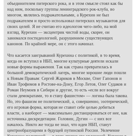
объединителем питерского рока, и в этом смысле стоял как бы
над ним, поскольку группы ленинградского рок-клуба, во
многом, являлись подражательными, а Курехин не был
подражателем и просто использовал питерских музыкантов для
своих целей. Я не считаю его идеологом чего-либо, на мой
взгляд, Курехин — эксцентрик чистой воды, скорее, он
занимался постидеологией, разрушением существующих
канонов. По крайней мере, он с этого начинал.
Что касается заигрываний Курехина с политикой, в то время,
когда он вступил в НБП, многие культурные деятели искали
новые формы выражения. Так как страна превратилась в
большой демократический лагерь, многие хорошие люди пошли
к Новым Правым: Сергей Жариков в Москве, Олег Гапонов и
Иван Трофимов в Ростове-на-Дону, Егор Летов, Олег Судаков и
Роман Неумоев в Сибири и другие, то есть «если все вокруг
стали демократами, то я стану фашистом» — логика была такова.
Но, это фашизм не политический, а, совершенно, эзотерический,
его игровая форма, которая не ставит себе целью добиться
власти, а наоборот — максимально дистанцироваться от нее, как
источника дискредитации. Головин, Дугин — с них все
началось. Никто же тогда не знал, что идеи НБП, станут
центрообразущими в будущей путинской России. Увлечение