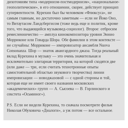
дихотомиям типа «модернизм-постмодернизм», «национальное-
геополитическое», в его отношении, скорее, действует принцип
супервентности. Курехин был бы человеком «Флюксуса», не
самым главным, но достаточно заметным — если не Йоко Оно,
то Витаутасом Ландсбергисом (тоже ведь еще и политик, кроме
того, что выдающийся музыковед-социолог). Второе: отбросим
ремесленничество — амплуа кинокомпозитора уровня Эннио
Морриконе или Говарда Шора. Обе фамилии в этом контексте —
не случайны: Морриконе — импровизатор ансамбля Nuova
Consonanza. Шор — знаток авангардного джаза. Тогда реальный
вклад Курехина в музыку — это очень значительная и
исключительно элитарная территория, на которой сходятся две
(или даже — три, если считать технотронные опыты
самостоятельной областью звукового творчества) линии
импровизации — новоджазовой — с одной стороны и той,
которая еще не имеет своего названия московских
«академических» групп — А. Сысоева — В. Горлинского и
секстета «Осьминог»).
P.S. Если не видели Курехина, то сначала посмотрите фильм
Николая Обуховича «Диалоги», а уж потом — все остальное.