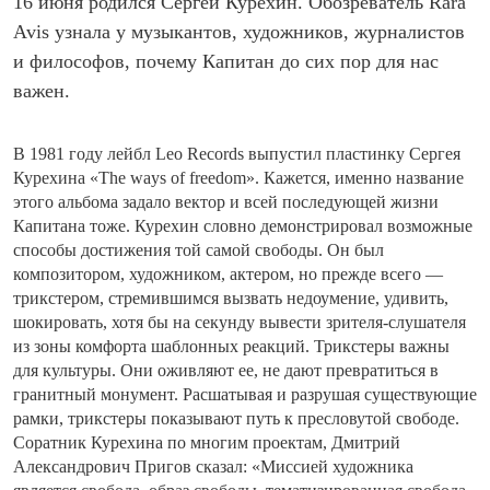
16 июня родился Сергей Курехин. Обозреватель Rara
Avis узнала у музыкантов, художников, журналистов
и философов, почему Капитан до сих пор для нас
важен.
В 1981 году лейбл Leo Records выпустил пластинку Сергея
Курехина «The ways of freedom». Кажется, именно название
этого альбома задало вектор и всей последующей жизни
Капитана тоже. Курехин словно демонстрировал возможные
способы достижения той самой свободы. Он был
композитором, художником, актером, но прежде всего —
трикстером, стремившимся вызвать недоумение, удивить,
шокировать, хотя бы на секунду вывести зрителя-слушателя
из зоны комфорта шаблонных реакций. Трикстеры важны
для культуры. Они оживляют ее, не дают превратиться в
гранитный монумент. Расшатывая и разрушая существующие
рамки, трикстеры показывают путь к пресловутой свободе.
Соратник Курехина по многим проектам, Дмитрий
Александрович Пригов сказал: «Миссией художника