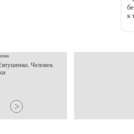
бе
к 
нова
Евтушенко. Человек
ки