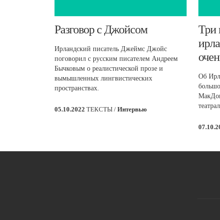
​Разговор с Джойсом
Три 
ирла
Ирландский писатель Джеймс Джойс
очен
поговорил с русским писателем Андреем
Бычковым о реалистической прозе и
Об Ирл
вымышленных лингвистических
большо
пространствах.
МакДон
театра
05.10.2022
ТЕКСТЫ /
Интервью
07.10.