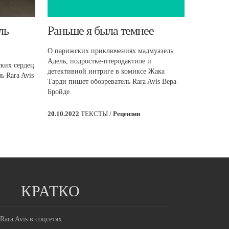
ль
Раньше я была темнее
О парижских приключениях мадмуазель
Адель, подростке-птеродактиле и
ских сердец
детективной интриге в комиксе Жака
ь Rara Avis
Тарди пишет обозреватель Rara Avis Вера
Бройде.
20.10.2022
ТЕКСТЫ /
Рецензии
КРАТКО
Rara Avis в соцсетях