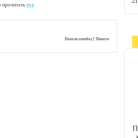
21
о прочитать
тут
.
Нашли ошибку? Пишем
​