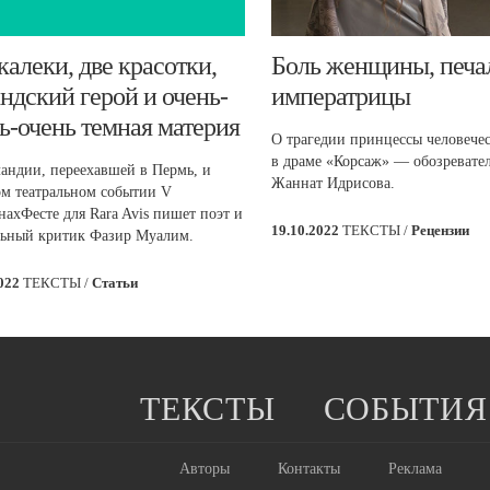
​калеки, две красотки,
​Боль женщины, печа
ндский герой и очень-
императрицы
ь-очень темная материя
О трагедии принцессы человече
в драме «Корсаж» — обозревател
андии, переехавшей в Пермь, и
Жаннат Идрисова.
м театральном событии V
ахФесте для Rara Avis пишет поэт и
19.10.2022
ТЕКСТЫ /
Рецензии
льный критик Фазир Муалим.
2022
ТЕКСТЫ /
Статьи
ТЕКСТЫ
СОБЫТИЯ
Авторы
Контакты
Реклама