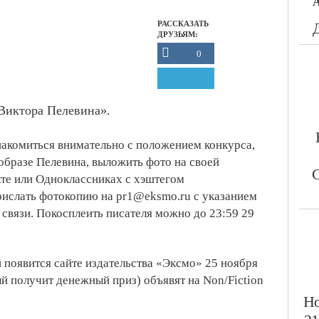
А
РАССКАЗАТЬ
ДРУЗЬЯМ:
0
 Виктора Пелевина».
накомиться внимательно с положением конкурса,
образе Пелевина, выложить фото на своей
С
кте или Одноклассниках c хэштегом
рислать фотокопию на pr1@eksmo.ru с указанием
связи. Покосплеить писателя можно до 23:59 29
 появится сайте издательства «Эксмо» 25 ноября
ый получит денежный приз) объявят на Non/Fiction
​Н